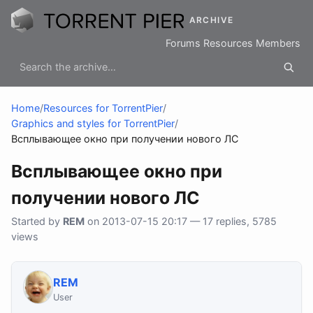
ARCHIVE
Forums
Resources
Members
Home
/
Resources for TorrentPier
/
Graphics and styles for TorrentPier
/
Всплывающее окно при получении нового ЛС
Всплывающее окно при
получении нового ЛС
Started by
REM
on 2013-07-15 20:17 — 17 replies, 5785
views
REM
User