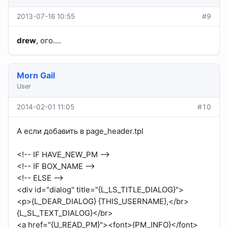
2013-07-16 10:55
#9
drew
, ого....
Morn Gail
User
2014-02-01 11:05
#10
А если добавить в page_header.tpl
<!-- IF HAVE_NEW_PM -->
<!-- IF BOX_NAME -->
<!-- ELSE -->
<div id="dialog" title="{L_LS_TITLE_DIALOG}">
<p>{L_DEAR_DIALOG} {THIS_USERNAME},</br>
{L_SL_TEXT_DIALOG}</br>
<a href="{U_READ_PM}"><font>{PM_INFO}</font>