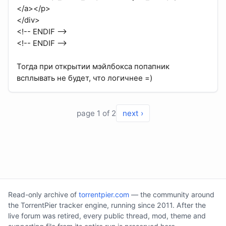
</a></p>
</div>
<!-- ENDIF -->
<!-- ENDIF -->
Тогда при открытии мэйлбокса попапник
всплывать не будет, что логичнее =)
page 1 of 2
next ›
Read-only archive of
torrentpier.com
— the community around
the TorrentPier tracker engine, running since 2011. After the
live forum was retired, every public thread, mod, theme and