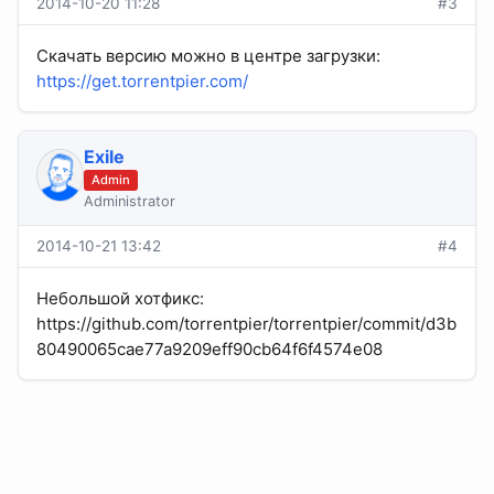
2014-10-20 11:28
#3
Скачать версию можно в центре загрузки:
https://get.torrentpier.com/
Exile
Admin
Administrator
2014-10-21 13:42
#4
Небольшой хотфикс:
https://github.com/torrentpier/torrentpier/commit/d3b
80490065cae77a9209eff90cb64f6f4574e08