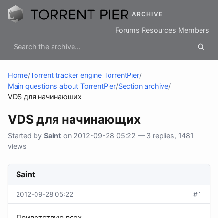
ARCHIVE
Forums
Resources
Members
Home
/
Torrent tracker engine TorrentPier
/
Main questions about TorrentPier
/
Section archive
/
VDS для начинающих
VDS для начинающих
Started by
Saint
on 2012-09-28 05:22 — 3 replies, 1481
views
Saint
2012-09-28 05:22
#1
Приветствую всех.