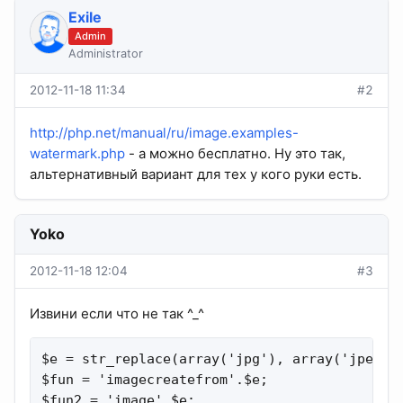
Exile
Admin
Administrator
2012-11-18 11:34
#2
http://php.net/manual/ru/image.examples-
watermark.php
- а можно бесплатно. Ну это так,
альтернативный вариант для тех у кого руки есть.
Yoko
2012-11-18 12:04
#3
Извини если что не так ^_^
$e = str_replace(array('jpg'), array('jpeg'),
$fun = 'imagecreatefrom'.$e;

$fun2 = 'image'.$e;
