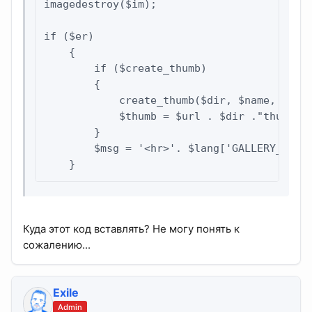
imagedestroy($im);

if ($er)

    {

        if ($create_thumb)

        {

            create_thumb($dir, $name, $att)
            $thumb = $url . $dir ."thumb_".
        }

        $msg = '<hr>'. $lang['GALLERY_UPLOA
    }
Куда этот код вставлять? Не могу понять к
сожалению...
Exile
Admin