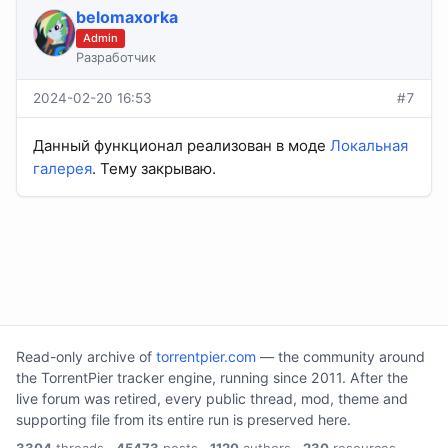
belomaxorka
Admin
Разработчик
2024-02-20 16:53
#7
Данный функционал реализован в моде
Локальная
галерея
. Тему закрываю.
Read-only archive of
torrentpier.com
— the community around
the TorrentPier tracker engine, running since 2011. After the
live forum was retired, every public thread, mod, theme and
supporting file from its entire run is preserved here.
3304
threads ·
45473
posts ·
1120
authors ·
230
resources.