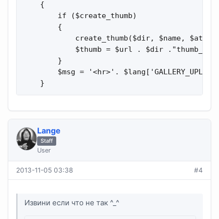
    {

        if ($create_thumb)

        {

            create_thumb($dir, $name, $att);

            $thumb = $url . $dir ."thumb_". $
        }

        $msg = '<hr>'. $lang['GALLERY_UPLOAD_
    }
Lange
Staff
User
2013-11-05 03:38
#4
Извини если что не так ^_^