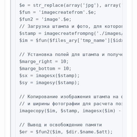
$e = str_replace(array('jpg'), array('jpeg'
$fun = 'imagecreatefrom'.$e;

$fun2 = 'image'.$e;

// Загрузка штампа и фото, для которого при
$stamp = imagecreatefrompng('./images/close
$im = $fun($files_ary['tmp_name'][$idx]);

// Установка полей для штампа и получение в
$marge_right = 10;

$marge_bottom = 10;

$sx = imagesx($stamp);

$sy = imagesy($stamp);

// Копирование изображения штампа на фотогр
// и ширины фотографии для расчета позицион
imagecopy($im, $stamp, imagesx($im) - $sx -
// Вывод и освобождение памяти

$er = $fun2($im, $dir.$name.$att);
