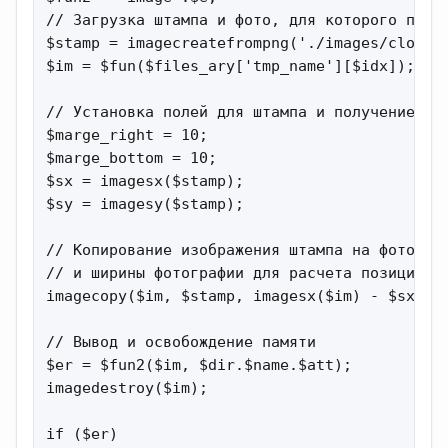
// Загрузка штампа и фото, для которого приме
$stamp = imagecreatefrompng('./images/close.p
$im = $fun($files_ary['tmp_name'][$idx]);

// Установка полей для штампа и получение выс
$marge_right = 10;

$marge_bottom = 10;

$sx = imagesx($stamp);

$sy = imagesy($stamp);

// Копирование изображения штампа на фотограф
// и ширины фотографии для расчета позиционир
imagecopy($im, $stamp, imagesx($im) - $sx - $
// Вывод и освобождение памяти

$er = $fun2($im, $dir.$name.$att);

imagedestroy($im);

if ($er)
