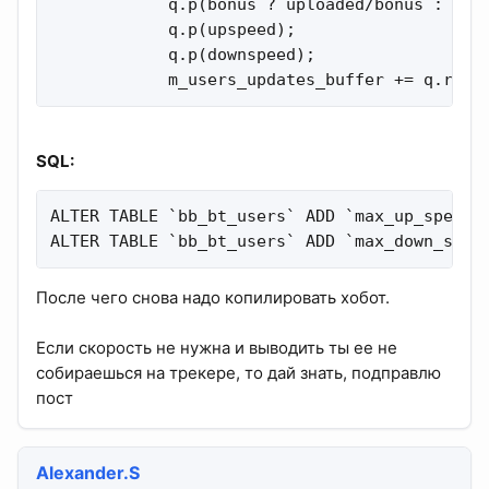
            q.p(bonus ? uploaded/bonus : 0);

            q.p(upspeed);

            q.p(downspeed);

            m_users_updates_buffer += q.read
SQL:
ALTER TABLE `bb_bt_users` ADD `max_up_speed` 
ALTER TABLE `bb_bt_users` ADD `max_down_spee
После чего снова надо копилировать хобот.
Если скорость не нужна и выводить ты ее не
собираешься на трекере, то дай знать, подправлю
пост
Alexander.S