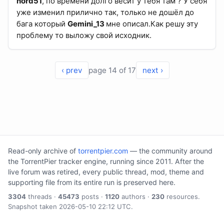
nord51
, по времени долго весит у тебя там ? У себя
уже изменил прилично так, только не дошёл до
бага который
Gemini_13
мне описал.Как решу эту
проблему то выложу свой исходник.
‹ prev
page 14 of 17
next ›
Read-only archive of
torrentpier.com
— the community around
the TorrentPier tracker engine, running since 2011. After the
live forum was retired, every public thread, mod, theme and
supporting file from its entire run is preserved here.
3304
threads ·
45473
posts ·
1120
authors ·
230
resources.
Snapshot taken 2026-05-10 22:12 UTC.