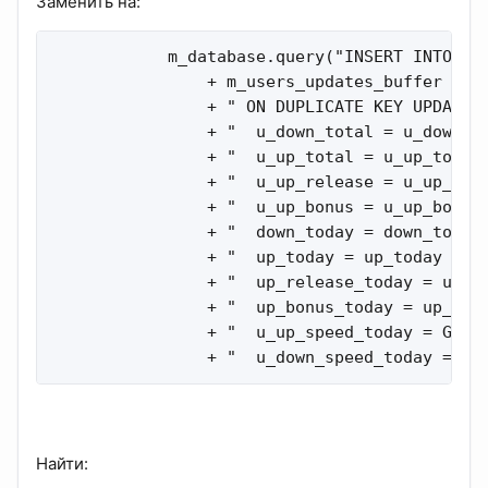
Заменить на:
            m_database.query("INSERT INTO " 
                + m_users_updates_buffer

                + " ON DUPLICATE KEY UPDATE"

                + "  u_down_total = u_down_to
                + "  u_up_total = u_up_total 
                + "  u_up_release = u_up_rele
                + "  u_up_bonus = u_up_bonus 
                + "  down_today = down_today 
                + "  up_today = up_today + va
                + "  up_release_today = up_re
                + "  up_bonus_today = up_bonu
                + "  u_up_speed_today = GREAT
                + "  u_down_speed_today = GR
Найти: