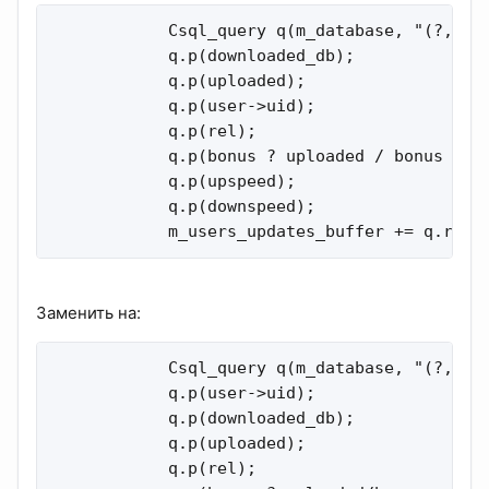
            Csql_query q(m_database, "(?,?,?,
            q.p(downloaded_db);

            q.p(uploaded);

            q.p(user->uid);

            q.p(rel);

            q.p(bonus ? uploaded / bonus : 0)
            q.p(upspeed);

            q.p(downspeed);

            m_users_updates_buffer += q.read
Заменить на:
            Csql_query q(m_database, "(?,?,?,
            q.p(user->uid);

            q.p(downloaded_db);

            q.p(uploaded);

            q.p(rel);
