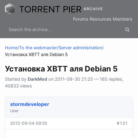
ARCHIVE
Forums
Resources
Members
Home
/
To the webmaster
/
Server administration
/
Установка XBTT аля Debian 5
Установка XBTT аля Debian 5
Started by
DarkMod
on 2011-09-30 21:25 — 165 replies,
40833 views
stormdeveloper
User
2013-09-04 09:55
#131