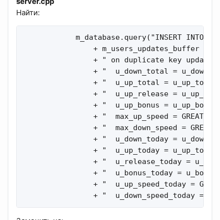
server.cpp
Найти:
            m_database.query("INSERT INTO " 
                + m_users_updates_buffer

                + " on duplicate key update"

                + "  u_down_total = u_down_to
                + "  u_up_total = u_up_total 
                + "  u_up_release = u_up_rele
                + "  u_up_bonus = u_up_bonus 
                + "  max_up_speed = GREATEST(
                + "  max_down_speed = GREATES
                + "  u_down_today = u_down_to
                + "  u_up_today = u_up_today 
                + "  u_release_today = u_rele
                + "  u_bonus_today = u_bonus_
                + "  u_up_speed_today = GREAT
                + "  u_down_speed_today = GR