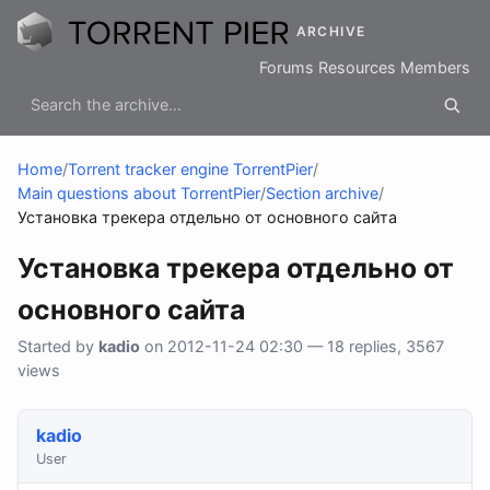
ARCHIVE
Forums
Resources
Members
Home
/
Torrent tracker engine TorrentPier
/
Main questions about TorrentPier
/
Section archive
/
Установка трекера отдельно от основного сайта
Установка трекера отдельно от
основного сайта
Started by
kadio
on 2012-11-24 02:30 — 18 replies, 3567
views
kadio
User