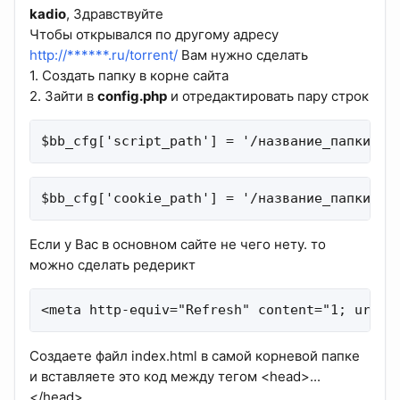
kadio
, Здравствуйте
Чтобы открывался по другому адресу
http://******.ru/torrent/
Вам нужно сделать
1. Создать папку в корне сайта
2. Зайти в
config.php
и отредактировать пару строк
$bb_cfg['script_path'] = '/название_папки/';
$bb_cfg['cookie_path'] = '/название_папки/';
Если у Вас в основном сайте не чего нету. то
можно сделать редерикт
<meta http-equiv="Refresh" content="1; url= 
Создаете файл index.html в самой корневой папке
и вставляете это код между тегом <head>...
</head>