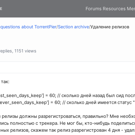
Forums
Resources
Me
E
questions about TorrentPier
/
Section archive
/
Удаление релизов
plies, 1151 views
так:
ast_seen_days_keep'] = 60; // сколько дней назад был сид пос
ever_seen_days_keep'] = 60; // сколько дней имеется статус 
ей релизы должны разрегистроваться, правильно? Мне необх
лись полностью с трекера. Не мог бы, кто-нибудь поделитьс
ных релизов, скажем так релиз разрегистрован 4 дня - удаля