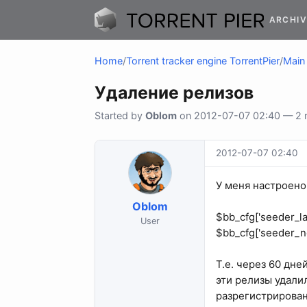
ARCHIV
Home
/
Torrent tracker engine TorrentPier
/
Main 
Удаление релизов
Started by
Oblom
on 2012-07-07 02:40 — 2 re
2012-07-07 02:40
У меня настроено 
Oblom
$bb_cfg['seeder_l
User
$bb_cfg['seeder_n
Т.е. через 60 дн
эти релизы удали
разрегистрирован