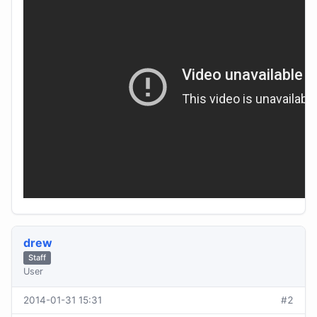
drew
Staff
User
2014-01-31 15:31
#2