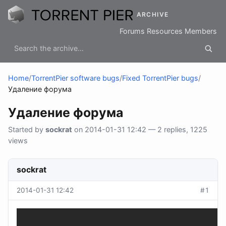
ARCHIVE
Forums
Resources
Members
Home
/
TorrentPier software bugs
/
Fixed TorrentPier bugs
/
Удаление форума
Удаление форума
Started by
sockrat
on 2014-01-31 12:42 — 2 replies, 1225
views
sockrat
2014-01-31 12:42
#1