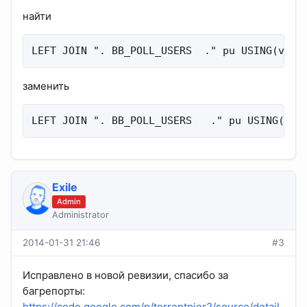
найти
LEFT JOIN ". BB_POLL_USERS  ." pu USING(vote
заменить
LEFT JOIN ". BB_POLL_USERS   ." pu USING(top
Exile
Admin
Administrator
2014-01-31 21:46
#3
Исправлено в новой ревизии, спасибо за
багрепорты:
https://code.google.com/p/torrentpier2/source/detail