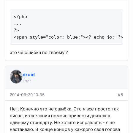
<?php

...

?>

<span style="color: blue;"><? echo $x; ?></s
это чё ошибка по твоему ?
druid
User
2014-09-29 10:35
#5
Нет. Конечно это не ошибка. Это я все просто так
писал, из желания помочь привести движок к
единому стандарту. Не хотите исправлять - я не
настаиваю. В конце концов у каждого своя голова