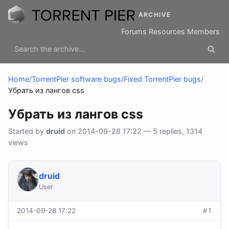
ARCHIVE
Forums
Resources
Members
Home
/
TorrentPier software bugs
/
Fixed TorrentPier bugs
/
Убрать из лангов css
Убрать из лангов css
Started by
druid
on 2014-09-28 17:22 — 5 replies, 1314
views
druid
User
2014-09-28 17:22
#1