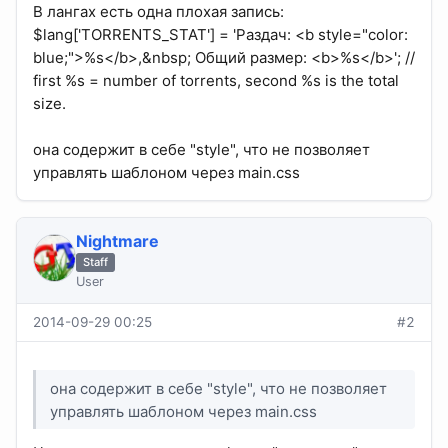
В лангах есть одна плохая запись:
$lang['TORRENTS_STAT'] = 'Раздач: <b style="color:
blue;">%s</b>,&nbsp; Общий размер: <b>%s</b>'; //
first %s = number of torrents, second %s is the total
size.
она содержит в себе "style", что не позволяет
управлять шаблоном через main.css
Nightmare
Staff
User
2014-09-29 00:25
#2
она содержит в себе "style", что не позволяет
управлять шаблоном через main.css