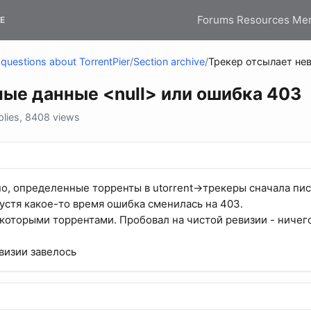
Forums
Resources
Me
E
questions about TorrentPier
/
Section archive
/
Трекер отсылает нев
ые данные <null> или ошибка 403
lies, 8408 views
о, определенные торренты в utorrent->трекеры сначала пи
пустя какое-то время ошибка сменилась на 403.
екоторыми торрентами. Пробовал на чистой ревизии - ничег
визии завелось