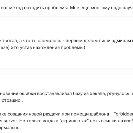
й вот метод находить проблемы. Мне еще многому надо науч
е трогал, а что то сломалось - первым делом пиши админам 
езе) Это устав нахождения проблемы)
новения ошибки восстанавливал базу из бекапа, ргунулось ч
е страшно..
ке создания новой раздачи при помощи шаблона - Forbidden. 
his server. Но только когда в "скриншотах" есть ссылки на и
ормально.