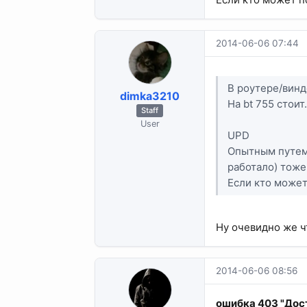
2014-06-06 07:44
В роутере/винд
dimka3210
На bt 755 стоит
Staff
User
UPD
Опытным путем 
работало) тож
Если кто может
Ну очевидно же ч
2014-06-06 08:56
ошибка 403 "Дост