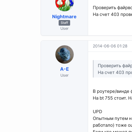
Проверить файрво
На счет 403 прове
Nightmare
Staff
User
2014-06-06 01:28
Проверить файр
A-E
На счет 403 про
User
В роутере/винде 
На bt 755 стоит. 
UPD
Опытным путем на
работало) тоже о
Если кто может п