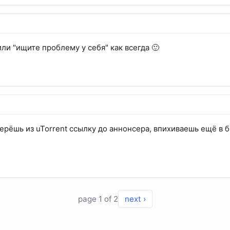
ли "ищите проблему у себя" как всегда 🙂
ерёшь из uTorrent ссылку до аннонсера, впихиваешь ещё в б
page 1 of 2
next ›