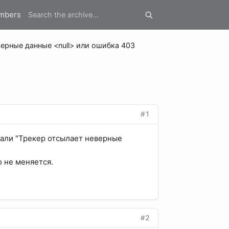
mbers
ерные данные <null> или ошибка 403
#1
сали "Трекер отсылает неверные
о не меняется.
#2