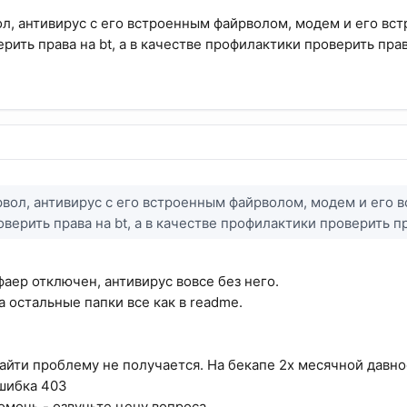
л, антивирус с его встроенным файрволом, модем и его вс
рить права на bt, а в качестве профилактики проверить прав
вол, антивирус с его встроенным файрволом, модем и его 
верить права на bt, а в качестве профилактики проверить пр
фаер отключен, антивирус вовсе без него.
На остальные папки все как в readme.
йти проблему не получается. На бекапе 2х месячной давно
шибка 403
омочь - озвучьте цену вопроса.