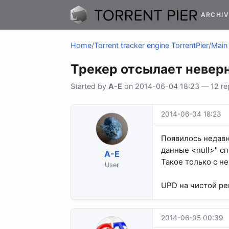
ARCHIV
Home
/
Torrent tracker engine TorrentPier
/
Main 
Трекер отсылает неверн
Started by
A-E
on 2014-06-04 18:23 — 12 rep
2014-06-04 18:23
Появилось недавн
данные <null>" с
A-E
Такое только с н
User
UPD на чистой ре
2014-06-05 00:39