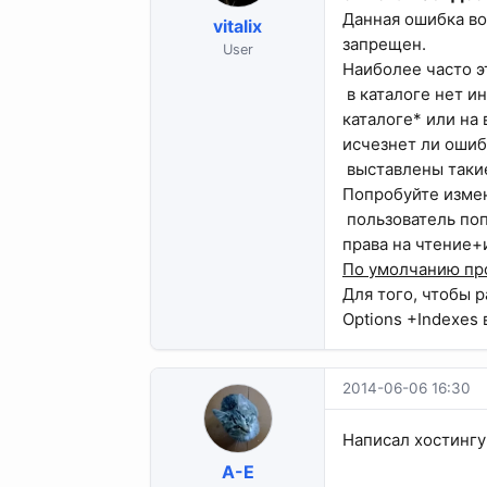
Данная ошибка во
vitalix
запрещен.
User
Наиболее часто эт
в каталоге нет и
каталоге* или на
исчезнет ли ошиб
выставлены такие
Попробуйте измен
пользователь попы
права на чтение+
По умолчанию про
Для того, чтобы 
Options +Indexes 
2014-06-06 16:30
Написал хостингу 
A-E