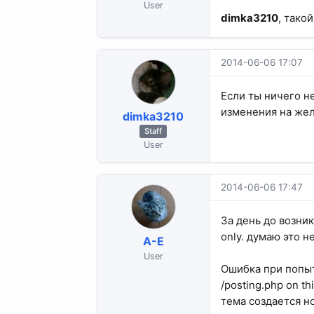
User
dimka3210
, тако
2014-06-06 17:07
Если ты ничего н
изменения на жел
dimka3210
Staff
User
2014-06-06 17:47
За день до возник
only. думаю это н
A-E
User
Ошибка при попыт
/posting.php on t
тема создается н