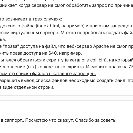
зникает когда сервер не смог обработать запрос по причине 
о возникает в трех случаях:
ндексного файла (index.html, например) и при этом запреще
 всем виртуальном сервере. Можно попробовать создать файл
ка.
 "права" доступа на файл, что веб-сервер Apache не смог пр
ить права доступа на 640, например.
тался обратиться к скрипту (в каталоге cgi-bin), на котор
исполнение (r+x) конкретного скрипта. Измените права на 7
смотр списка файлов в каталоге запрещен.
разрешить вывод списка файлов необходимо создать файл .ht
в виде отдельной строки.
в саппорт.. Посмотрю что скажут. Спасибо за советы.