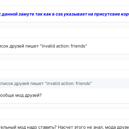
к данной замуте так как в css указывает на присутсвие кор
ок друзей пишет "invalid action: friends"
писок друзей пишет "invalid action: friends"
вообще мод друзей?
льный мод надо ставить? Насчет этого не знал, мода друзей