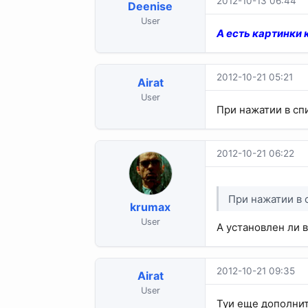
2012-10-13 06:44
Deenise
User
А есть картинки 
2012-10-21 05:21
Airat
User
При нажатии в спис
2012-10-21 06:22
При нажатии в с
krumax
User
А установлен ли 
2012-10-21 09:35
Airat
User
Туи еще дополните