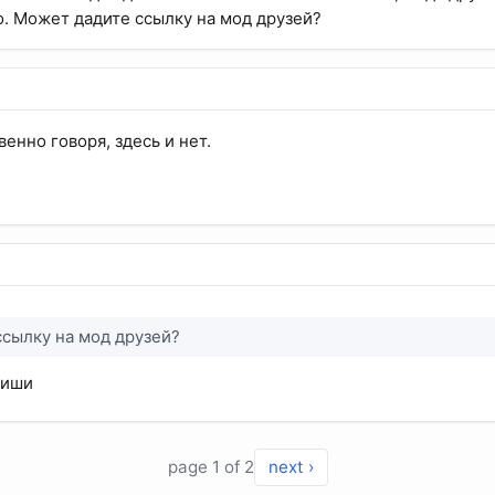
о. Может дадите ссылку на мод друзей?
твенно говоря, здесь и нет.
сылку на мод друзей?
пиши
page 1 of 2
next ›