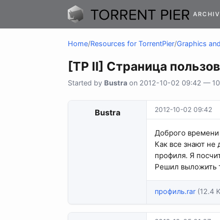
ARCHIV
Home
/
Resources for TorrentPier
/
Graphics and 
[TP II] Страница пользо
Started by
Bustra
on 2012-10-02 09:42 — 10 
2012-10-02 09:42
Bustra
Доброго времени 
Как все знают не 
профиля. Я посчи
Решил выложить т
профиль.rar
(12.4 K