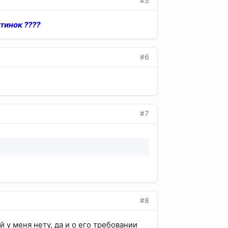
#5
тинок ????
#6
#7
#8
 у меня нету, да и о его требовании