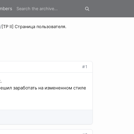
mbers
/
[TP II] Страница пользователя.
#1
.
).Решил заработать на измененном стиле