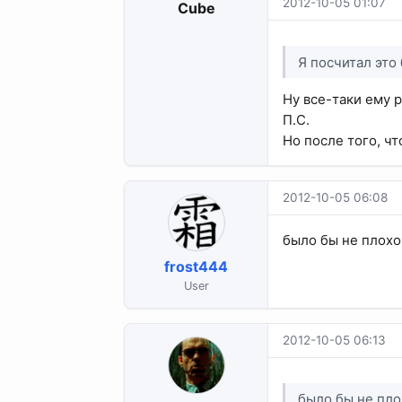
2012-10-05 01:07
Cube
Я посчитал это
Ну все-таки ему р
П.С.
Но после того, ч
2012-10-05 06:08
было бы не плох
frost444
User
2012-10-05 06:13
было бы не пл