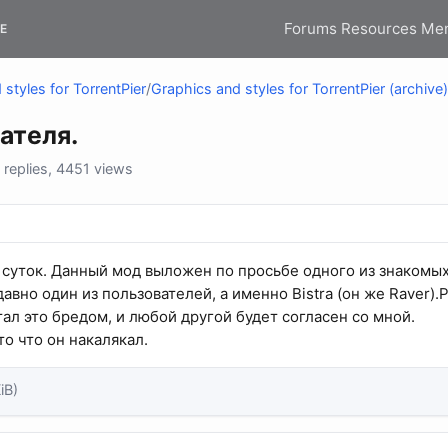
Forums
Resources
Me
E
styles for TorrentPier
/
Graphics and styles for TorrentPier (archive)
вателя.
replies, 4451 views
суток. Данный мод выложен по просьбе одного из знакомых
давно один из пользователей, а именно Bistra (он же Raver
тал это бредом, и любой другой будет согласен со мной.
о что он накалякал.
iB)