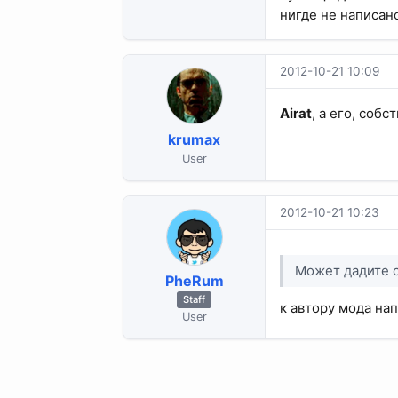
нигде не написан
2012-10-21 10:09
Airat
, а его, собс
krumax
User
2012-10-21 10:23
Может дадите с
PheRum
Staff
к автору мода на
User