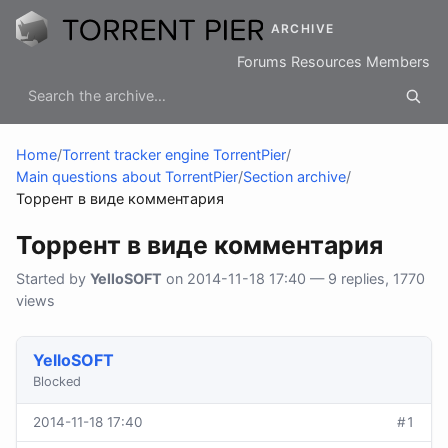
ARCHIVE
Forums
Resources
Members
Home
/
Torrent tracker engine TorrentPier
/
Main questions about TorrentPier
/
Section archive
/
Торрент в виде комментария
Торрент в виде комментария
Started by
YelloSOFT
on 2014-11-18 17:40 — 9 replies, 1770
views
YelloSOFT
Blocked
2014-11-18 17:40
#1