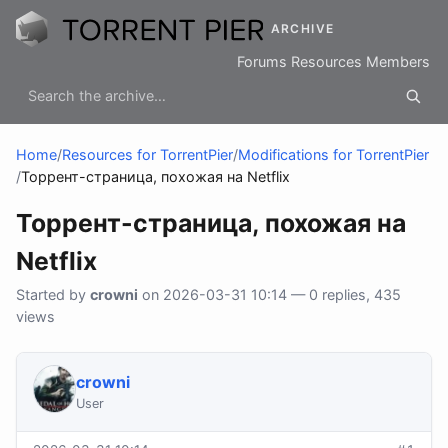
ARCHIVE
Forums
Resources
Members
Home
/
Resources for TorrentPier
/
Modifications for TorrentPier
/
Торрент-страница, похожая на Netflix
Торрент-страница, похожая на
Netflix
Started by
crowni
on 2026-03-31 10:14 — 0 replies, 435
views
crowni
User