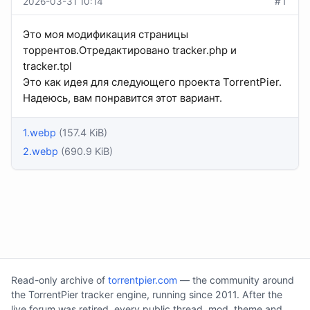
2026-03-31 10:14
#1
Это моя модификация страницы
торрентов.Отредактировано tracker.php и
tracker.tpl
Это как идея для следующего проекта TorrentPier.
Надеюсь, вам понравится этот вариант.
1.webp
(157.4 KiB)
2.webp
(690.9 KiB)
Read-only archive of
torrentpier.com
— the community around
the TorrentPier tracker engine, running since 2011. After the
live forum was retired, every public thread, mod, theme and