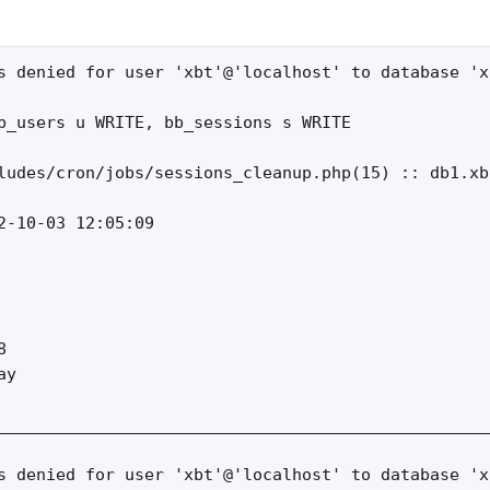
s denied for user 'xbt'@'localhost' to database 'xb
b_users u WRITE, bb_sessions s WRITE

ludes/cron/jobs/sessions_cleanup.php(15) :: db1.xbt
2-10-03 12:05:09



y

__________________________________________________
s denied for user 'xbt'@'localhost' to database 'xb