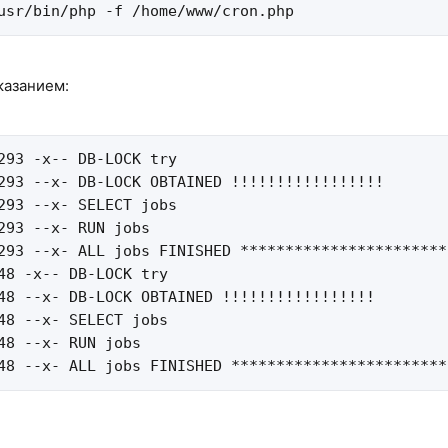
usr/bin/php -f /home/www/cron.php
казанием:
293 -x-- DB-LOCK try

293 --x- DB-LOCK OBTAINED !!!!!!!!!!!!!!!!!

293 --x- SELECT jobs

293 --x- RUN jobs

293 --x- ALL jobs FINISHED ***********************
48 -x-- DB-LOCK try

48 --x- DB-LOCK OBTAINED !!!!!!!!!!!!!!!!!

48 --x- SELECT jobs

48 --x- RUN jobs

48 --x- ALL jobs FINISHED ************************