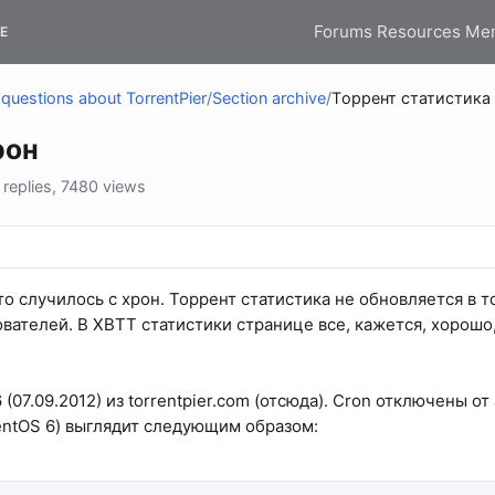
Forums
Resources
Me
E
questions about TorrentPier
/
Section archive
/
Tоррент статистика
рон
replies, 7480 views
то случилось с хрон. Торрент статистика не обновляется в т
вателей. В XBTT статистики странице все, кажется, хорошо,
(07.09.2012) из torrentpier.com (отсюда). Cron отключены 
entOS 6) выглядит следующим образом: