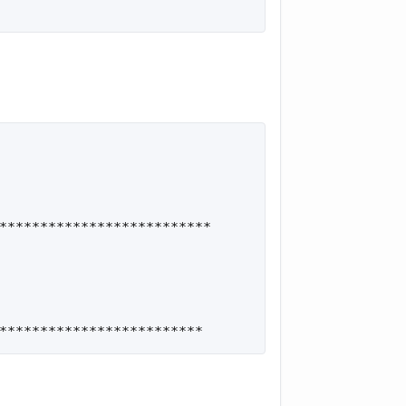
**************************

*************************