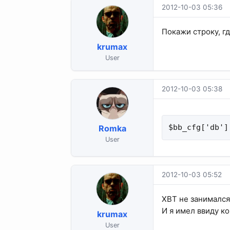
2012-10-03 05:36
Покажи строку, г
krumax
User
2012-10-03 05:38
$bb_cfg['db']
Romka
User
2012-10-03 05:52
XBT не занимался,
И я имел ввиду ко
krumax
User