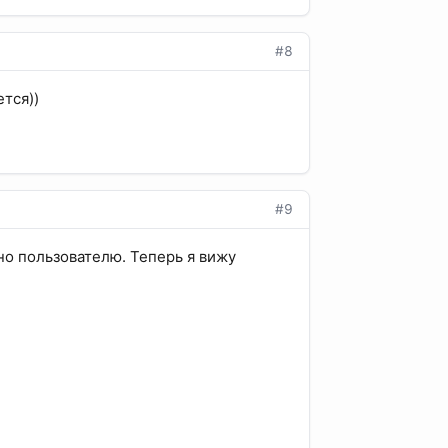
#8
ется))
#9
но пользователю. Теперь я вижу