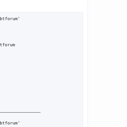
tforum'

forum

________________

tforum'
