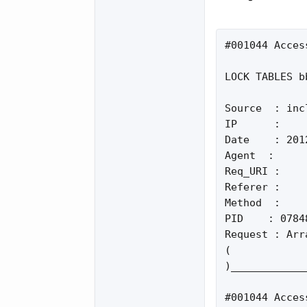
#001044 Acces
LOCK TABLES b
Source  : inc
IP      :

Date    : 201
Agent  :

Req_URI :

Referer :

Method  :

PID    : 07848
Request : Arra
(

)____________
#001044 Acces