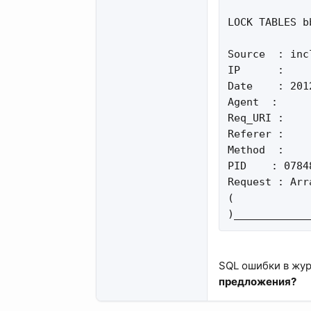
LOCK TABLES b
Source  : inc
IP      :

Date    : 201
Agent  :

Req_URI :

Referer :

Method  :

PID    : 07848
Request : Arra
(

)____________
SQL ошибки в жур
предложения?