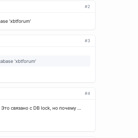
#2
ase 'xbtforum'
#3
tabase 'xbtforum'
#4
то связано с DB lock, но почему ...