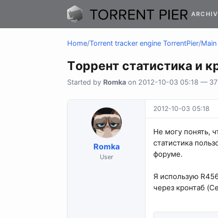
ARCHIV
Home
/
Torrent tracker engine TorrentPier
/
Main 
Tоррент статистика и к
Started by
Romka
on 2012-10-03 05:18 — 37 
2012-10-03 05:18
Не могу понять, ч
статистика пользо
Romka
форуме.
User
Я использую R456 
через кронтаб (C