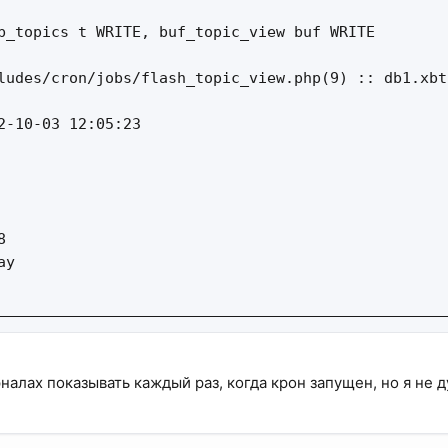
b_topics t WRITE, buf_topic_view buf WRITE

ludes/cron/jobs/flash_topic_view.php(9) :: db1.xbtf
2-10-03 12:05:23



y

__________________________________________________
налах показывать каждый раз, когда крон запущен, но я не 