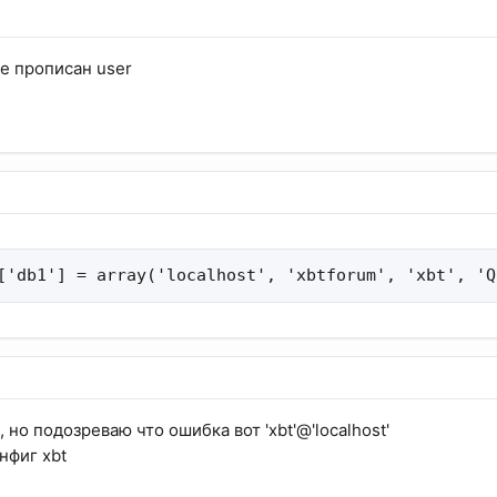
де прописан user
['db1'] = array('localhost', 'xbtforum', 'xbt', 'Q
 но подозреваю что ошибка вот 'xbt'@'localhost'
нфиг xbt