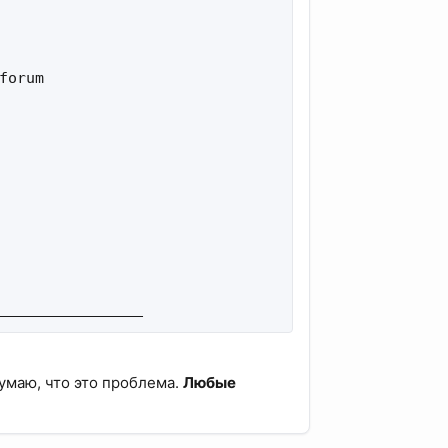
orum

________________
думаю, что это проблема.
Любые