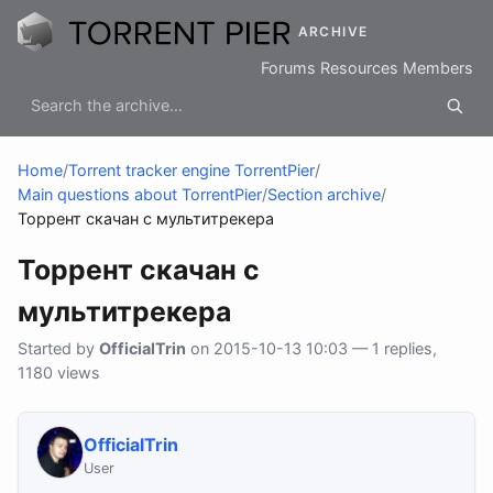
ARCHIVE
Forums
Resources
Members
Home
/
Torrent tracker engine TorrentPier
/
Main questions about TorrentPier
/
Section archive
/
Торрент скачан с мультитрекера
Торрент скачан с
мультитрекера
Started by
OfficialTrin
on 2015-10-13 10:03 — 1 replies,
1180 views
OfficialTrin
User