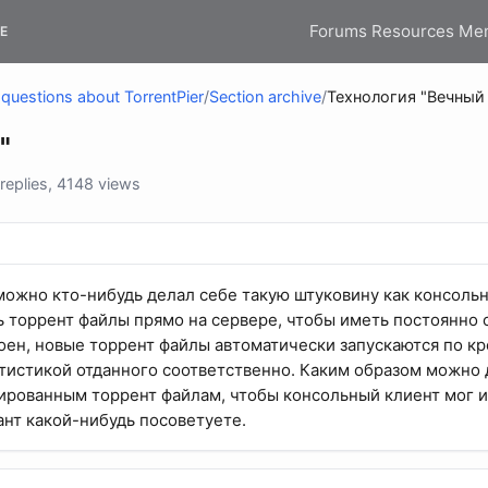
Forums
Resources
Me
E
questions about TorrentPier
/
Section archive
/
Технология "Вечный
"
eplies, 4148 views
можно кто-нибудь делал себе такую штуковину как консоль
ь торрент файлы прямо на сервере, чтобы иметь постоянно
оен, новые торрент файлы автоматически запускаются по кр
атистикой отданного соответственно. Каким образом можно
ированным торрент файлам, чтобы консольный клиент мог и
ант какой-нибудь посоветуете.