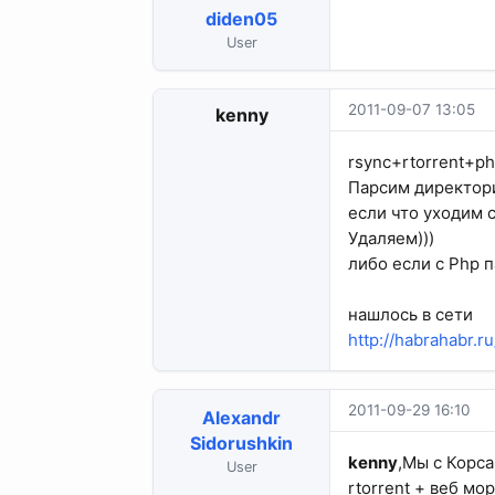
diden05
User
2011-09-07 13:05
kenny
rsync+rtorrent+p
Парсим директори
если что уходим с
Удаляем)))
либо если с Php 
нашлось в сети
http://habrahabr.r
2011-09-29 16:10
Alexandr
Sidorushkin
kenny
,Мы с Корс
User
rtorrent + веб мо