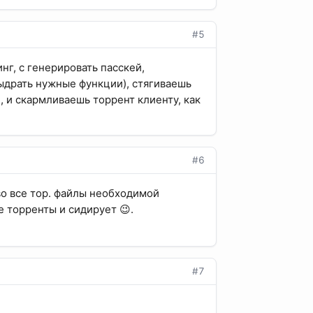
#5
нг, с генерировать пасскей,
ыдрать нужные функции), стягиваешь
, и скармливаешь торрент клиенту, как
#6
во все тор. файлы необходимой
 торренты и сидирует 😉.
#7