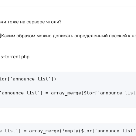
ачи тоже на сервере чтоли?
]Каким образом можно дописать определенный пасскей к н
ns-torrent.php
tor['announce-list'])

'announce-list'] = array_merge($tor['announce-list
e-list'] = array_merge(!empty($tor['announce-list'