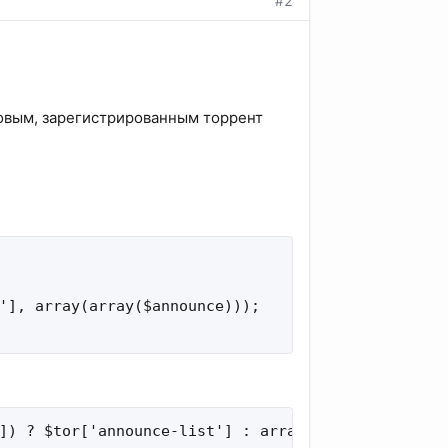
#2
овым, зарегистрированным торрент
'], array(array($announce)));

]) ? $tor['announce-list'] : array(array($announc