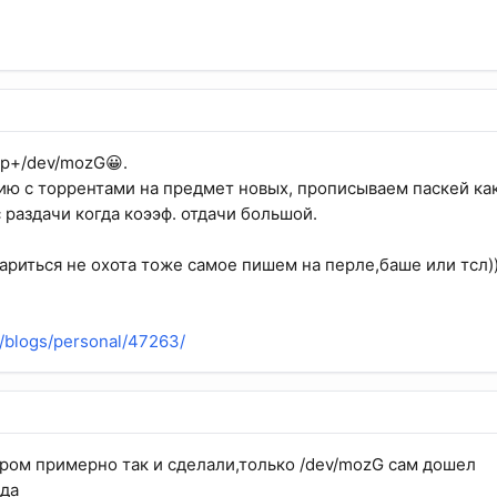
hp+/dev/mozG😀.
ю с торрентами на предмет новых, прописываем паскей как
 раздачи когда коээф. отдачи большой.
париться не охота тоже самое пишем на перле,баше или тсл))
u/blogs/personal/47263/
аром примерно так и сделали,только /dev/mozG сам дошел
рда