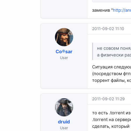
заменив "
http://a
2011-09-02 11:10
не совсем поня
Co®sar
а физически ра
User
Ситуация следующ
(посредством фтп
торрент файлы, к
2011-09-02 11:29
то есть .torrent 
.torrent на серв
druid
сделать, который 
User