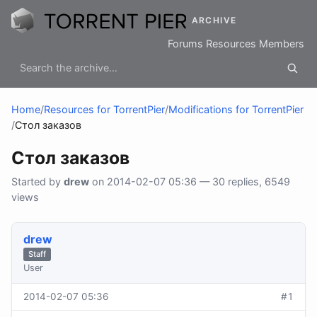
ARCHIVE
Forums
Resources
Members
Home
/
Resources for TorrentPier
/
Modifications for TorrentPier
/
Стол заказов
Стол заказов
Started by
drew
on 2014-02-07 05:36 — 30 replies, 6549
views
drew
Staff
User
2014-02-07 05:36
#1