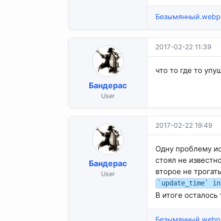
Безымянный.webp
2017-02-22 11:39
что то где то упу
Бандерас
User
2017-02-22 19:49
Одну проблему исп
стоял не известно)
Бандерас
второе не трогат
User
`update_time` in
В итоге осталось 
Безымянный.webp