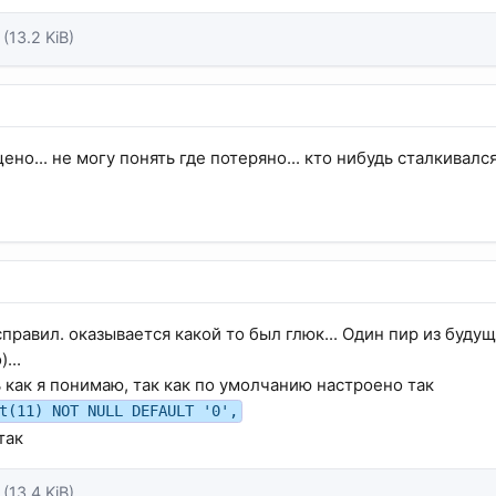
(13.2 KiB)
щено... не могу понять где потеряно... кто нибудь сталкивалс
равил. оказывается какой то был глюк... Один пир из будущ
...
ь как я понимаю, так как по умолчанию настроено так
t(11) NOT NULL DEFAULT '0',
так
(13.4 KiB)