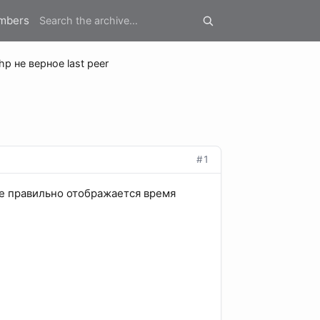
mbers
hp не верное last peer
#1
 Не правильно отображается время