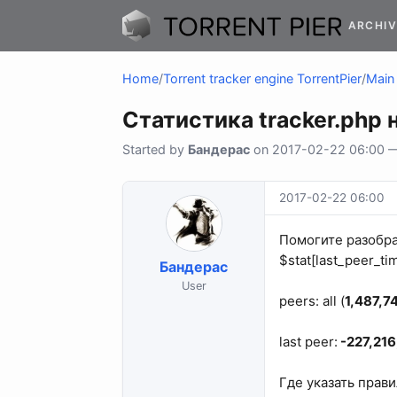
ARCHIV
Home
/
Torrent tracker engine TorrentPier
/
Main 
Статистика tracker.php н
Started by
Бандерас
on 2017-02-22 06:00 — 
2017-02-22 06:00
Помогите разобрат
$stat[last_peer_ti
Бандерас
User
peers: all (
1,487,7
last peer:
-227,216
Где указать прав