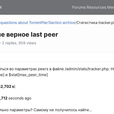
Forums
Resources
Me
E
questions about TorrentPier
/
Section archive
/
Статистика tracker.p
е верное last peer
2 replies, 959 views
ься во параметрах peers в файле /admin/stats/tracker.php.
me] и $stat[max_peer_time]
42,702 s
)
,712
seconds ago
ильно параметры? Самому не получилось найти...