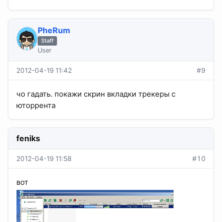
PheRum
Staff
User
2012-04-19 11:42
#9
чо гадать. покажи скрин вкладки трекеры с
юторрента
feniks
2012-04-19 11:58
#10
вот