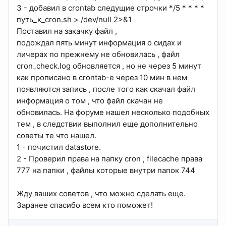
3 - добавил в crontab следущие строчки */5 * * * *
путь_к_cron.sh > /dev/null 2>&1
Поставил на закачку файл ,
подождал пять минут информация о сидах и
личерах по прежнему не обновилась , файл
cron_check.log обновляется , но не через 5 минут
как прописано в crontab-e через 10 мин в нем
появляются запись , после того как скачал файл
информация о том , что файл скачан не
обновилась. На форуме нашел несколько подобных
тем , в следствии выполнил еще дополнительно
советы те что нашел.
1 - почистил datastore.
2 - Проверил права на папку cron , filecache права
777 на папки , файлы которые внутри папок 744
Жду ваших советов , что можно сделать еще.
Заранее спасибо всем кто поможет!