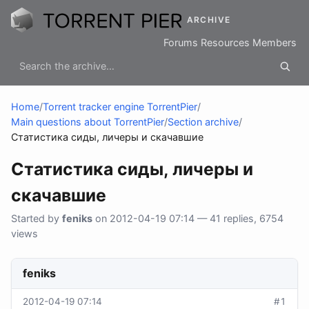
ARCHIVE
Forums
Resources
Members
Home
/
Torrent tracker engine TorrentPier
/
Main questions about TorrentPier
/
Section archive
/
Статистика сиды, личеры и скачавшие
Статистика сиды, личеры и
скачавшие
Started by
feniks
on 2012-04-19 07:14 — 41 replies, 6754
views
feniks
2012-04-19 07:14
#1