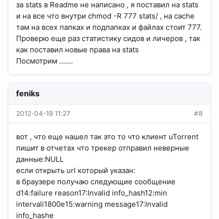
за stats в Readme не написано , я поставил на stats
и на все что внутри chmod -R 777 stats/ , на cache
там на всех папках и подпапках и файлах стоит 777.
Проверю еще раз статистику сидов и личеров , так
как поставил новые права на stats
Посмотрим .......
feniks
2012-04-19 11:27
#8
вот , что еще нашел так это то что клиент uTorrent
пишит в отчетах что трекер отправил неверные
данные:NULL
если открыть url который указан:
в браузере получаю следующие сообщение
d14:failure reason17:Invalid info_hash12:min
intervali1800e15:warning message17:Invalid
info_hashe