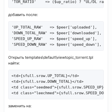
'TOR_RATIO'    => ($up_ratio) ? "UL/DL ratio
добавить после:
'UP_TOTAL_RAW'   => $peer['uploaded'],

'DOWN_TOTAL_RAW' => $peer['downloaded'],

'SPEED_UP_RAW'   => $peer['speed_up'],

'SPEED_DOWN_RAW' => $peer['speed_down'],
Открыть templates\default\viewtopic_torrent.tpl
найти:
<td>{sfull.srow.UP_TOTAL}</td>

<td>{sfull.srow.DOWN_TOTAL}</td>

<td class="seedmed">{sfull.srow.SPEED_UP}</td
<td class="leechmed">{sfull.srow.SPEED_DOWN}
заменить на: