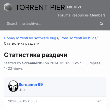
ARCHIVE
Forums
Resources
Members
Home
/
TorrentPier software bugs
/
Fixed TorrentPier bugs
/
Статистика раздачи
Статистика раздачи
Started by
Screamer89
on 2014-02-09 06:57 — 5 replies,
1422 views
Screamer89
User
2014-02-09 06:57
#1