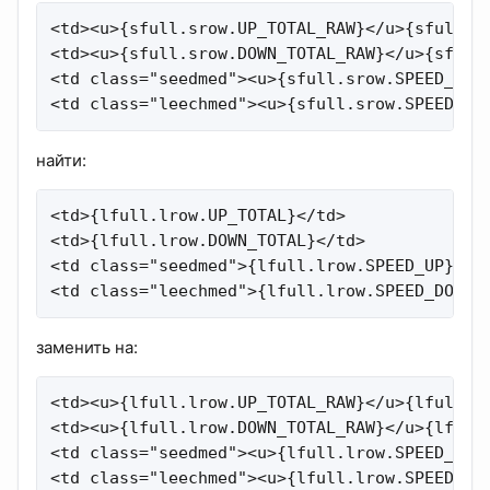
<td><u>{sfull.srow.UP_TOTAL_RAW}</u>{sfull.sr
<td><u>{sfull.srow.DOWN_TOTAL_RAW}</u>{sfull.
<td class="seedmed"><u>{sfull.srow.SPEED_UP_R
<td class="leechmed"><u>{sfull.srow.SPEED_DO
найти:
<td>{lfull.lrow.UP_TOTAL}</td>

<td>{lfull.lrow.DOWN_TOTAL}</td>

<td class="seedmed">{lfull.lrow.SPEED_UP}</td
<td class="leechmed">{lfull.lrow.SPEED_DOWN}
заменить на:
<td><u>{lfull.lrow.UP_TOTAL_RAW}</u>{lfull.lr
<td><u>{lfull.lrow.DOWN_TOTAL_RAW}</u>{lfull.
<td class="seedmed"><u>{lfull.lrow.SPEED_UP_R
<td class="leechmed"><u>{lfull.lrow.SPEED_DO