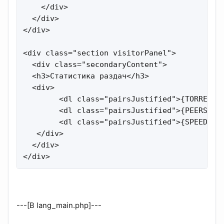
    </div>

  </div>

</div>

<div class="section visitorPanel">

  <div class="secondaryContent">  

  <h3>Статистика раздач</h3>

  <div>

        <dl class="pairsJustified">{TORRENTS_
        <dl class="pairsJustified">{PEERS_STA
        <dl class="pairsJustified">{SPEED_STA
   </div>

  </div>

</div>
---[В lang_main.php]---