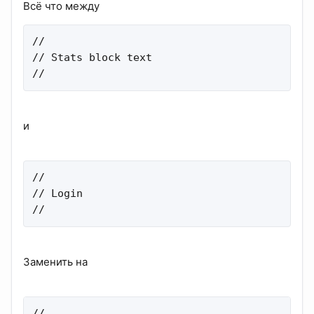
Всё что между
//

// Stats block text

//
и
//

// Login

//
Заменить на
//
