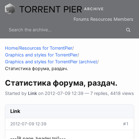
ARCHIVE
Forums
Resources
Members
Home
/
Resources for TorrentPier
/
Graphics and styles for TorrentPier
/
Graphics and styles for TorrentPier (archive)
/
Статистика форума, раздач.
Статистика форума, раздач.
Started by
Link
on 2012-07-09 12:39 — 7 replies, 4418 views
Link
2012-07-09 12:39
#1
---[В page_header.tpl]---