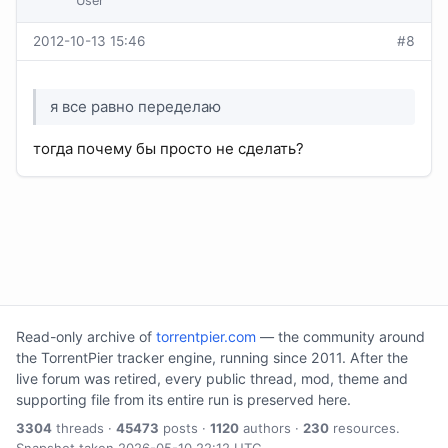
User
2012-10-13 15:46
#8
я все равно переделаю
тогда почему бы просто не сделать?
Read-only archive of
torrentpier.com
— the community around
the TorrentPier tracker engine, running since 2011. After the
live forum was retired, every public thread, mod, theme and
supporting file from its entire run is preserved here.
3304
threads ·
45473
posts ·
1120
authors ·
230
resources.
Snapshot taken 2026-05-10 22:12 UTC.