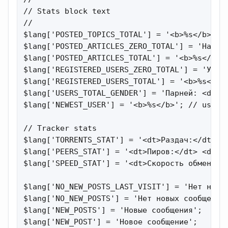
// Stats block text

//

$lang['POSTED_TOPICS_TOTAL'] = '<b>%s</b>'; /
$lang['POSTED_ARTICLES_ZERO_TOTAL'] = 'Наши п
$lang['POSTED_ARTICLES_TOTAL'] = '<b>%s</b>';
$lang['REGISTERED_USERS_ZERO_TOTAL'] = 'У нас
$lang['REGISTERED_USERS_TOTAL'] = '<b>%s</b>'
$lang['USERS_TOTAL_GENDER'] = 'Парней: <dd><
$lang['NEWEST_USER'] = '<b>%s</b>'; // userna
// Tracker stats

$lang['TORRENTS_STAT'] = '<dt>Раздач:</dt> <
$lang['PEERS_STAT'] = '<dt>Пиров:</dt> <dd><
$lang['SPEED_STAT'] = '<dt>Скорость обмена:</
$lang['NO_NEW_POSTS_LAST_VISIT'] = 'Нет новых
$lang['NO_NEW_POSTS'] = 'Нет новых сообщений'
$lang['NEW_POSTS'] = 'Новые сообщения';

$lang['NEW_POST'] = 'Новое сообщение';
