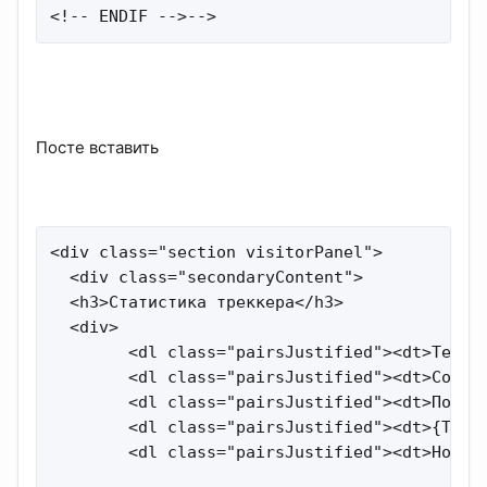
<!-- ENDIF -->-->
Посте вставить
<div class="section visitorPanel">

  <div class="secondaryContent">  

  <h3>Статистика треккера</h3>

  <div>

        <dl class="pairsJustified"><dt>Тем:</
        <dl class="pairsJustified"><dt>Сообще
        <dl class="pairsJustified"><dt>Пользо
        <dl class="pairsJustified"><dt>{TOTAL
        <dl class="pairsJustified"><dt>Новый 