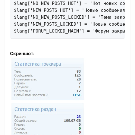
$lang['NO_NEW_POSTS_HOT'] = 'Нет новых сообще
$lang['NEW_POSTS_HOT'] = 'Новые сообщения [ П
$lang['NO_NEW_POSTS_LOCKED'] = 'Тема закрыта'
$lang['NEW_POSTS_LOCKED'] = 'Новые сообщения 
$lang['FORUM_LOCKED_MAIN'] = 'Форум закрыт';
Скриншот: