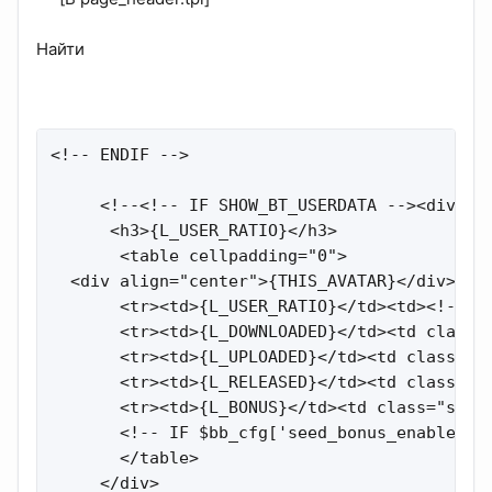
Найти
<!-- ENDIF -->

     <!--<!-- IF SHOW_BT_USERDATA --><div id=
      <h3>{L_USER_RATIO}</h3>

       <table cellpadding="0">

  <div align="center">{THIS_AVATAR}</div>

       <tr><td>{L_USER_RATIO}</td><td><!-- I
       <tr><td>{L_DOWNLOADED}</td><td class="
       <tr><td>{L_UPLOADED}</td><td class="se
       <tr><td>{L_RELEASED}</td><td class="se
       <tr><td>{L_BONUS}</td><td class="seedm
       <!-- IF $bb_cfg['seed_bonus_enabled']
       </table>

     </div>
