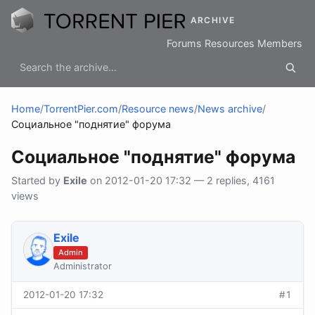
ARCHIVE
Forums
Resources
Members
Home
/
TorrentPier.com
/
Resource news
/
News archive
/
Социальное "поднятие" форума
Социальное "поднятие" форума
Started by
Exile
on 2012-01-20 17:32 — 2 replies, 4161
views
Exile
Admin
Administrator
2012-01-20 17:32
#1