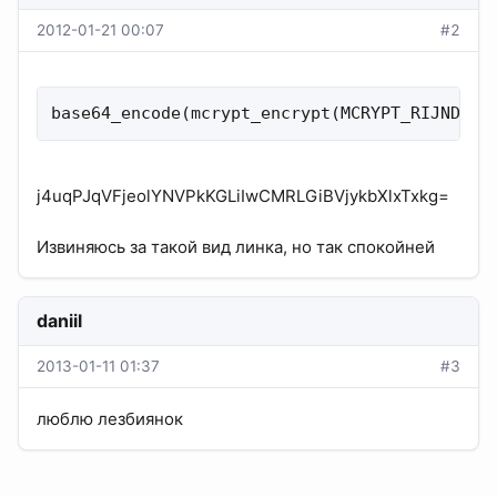
2012-01-21 00:07
#2
base64_encode(mcrypt_encrypt(MCRYPT_RIJNDAEL
j4uqPJqVFjeolYNVPkKGLiIwCMRLGiBVjykbXlxTxkg=
Извиняюсь за такой вид линка, но так спокойней
daniil
2013-01-11 01:37
#3
люблю лезбиянок