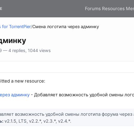
Forums
Resources
Me
E
 for TorrentPier
/
Смена логотипа через админку
админку
 — 4 replies, 1044 views
tted a new resource:
ерез админку
- Добавляет возможность удобной смены лого
вляет возможность удобной смены логотипа форума через 
ь:
v2.1.5, LTS, v2.2.*, v2.3.*, v2.4.*.