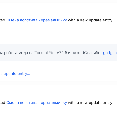
ted
Смена логотипа через админку
with a new update entry:
а работа мода на TorrentPier v2.1.5 и ниже (Спасибо
rgadgua
is update entry...
ted
Смена логотипа через админку
with a new update entry: