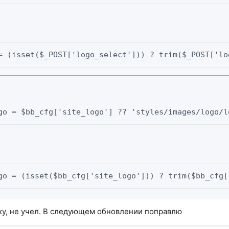
= (isset($_POST['logo_select'])) ? trim($_POST['lo
go = $bb_cfg['site_logo'] ?? 'styles/images/logo/l
go = (isset($bb_cfg['site_logo'])) ? trim($bb_cfg[
ку, не учел. В следующем обновлении поправлю