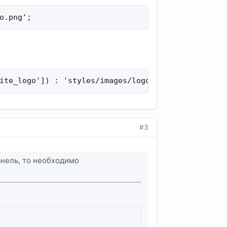
o.png';
ite_logo']) : 'styles/images/logo/logo.png';
#3
анель, то необходимо