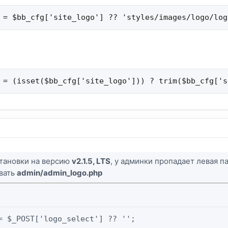
 = $bb_cfg['site_logo'] ?? 'styles/images/logo/log
 = (isset($bb_cfg['site_logo'])) ? trim($bb_cfg['s
становки на версию
v2.1.5, LTS
, у админки пропадает левая п
вать
admin/admin_logo.php
= $_POST['logo_select'] ?? '';