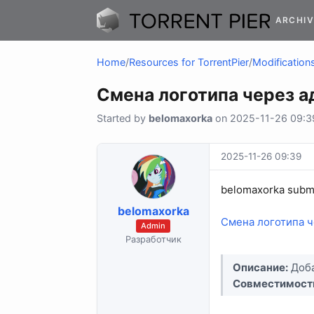
ARCHIV
Home
/
Resources for TorrentPier
/
Modifications
Смена логотипа через 
Started by
belomaxorka
on 2025-11-26 09:39
2025-11-26 09:39
belomaxorka submi
belomaxorka
Смена логотипа ч
Admin
Разработчик
Описание:
Доба
Совместимост