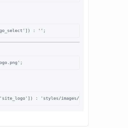
go_select']) : '';
ogo.png';
'site_logo']) : 'styles/images/logo/logo.png';