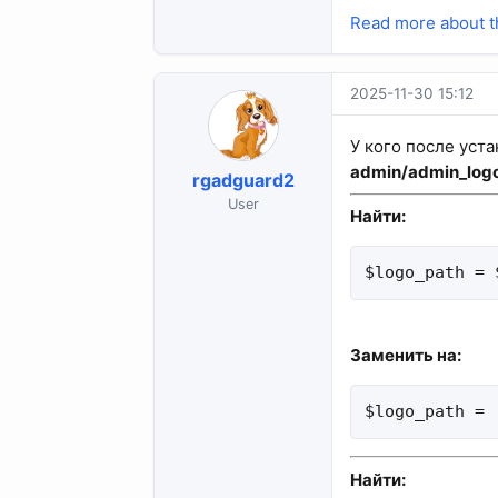
Read more about th
2025-11-30 15:12
У кого после уст
admin/admin_log
rgadguard2
User
Найти:
$logo_path = 
Заменить на:
$logo_path = 
Найти: