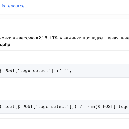
is resource...
ановки на версию
v2.1.5, LTS
, у админки пропадает левая пан
o.php
$_POST['logo_select'] ?? '';
(isset($_POST['logo_select'])) ? trim($_POST['logo