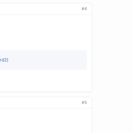
#4
rd2
)
#5