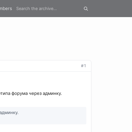
mbers
#1
типа форума через админку.
админку.