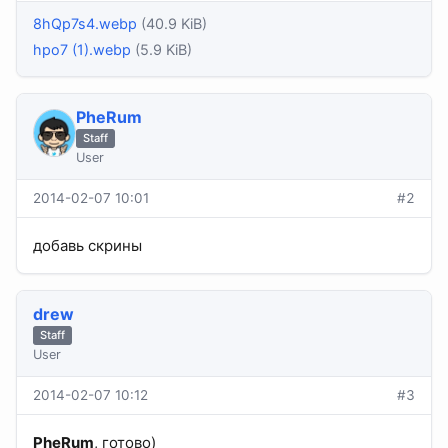
8hQp7s4.webp
(40.9 KiB)
hpo7 (1).webp
(5.9 KiB)
PheRum
Staff
User
2014-02-07 10:01
#2
добавь скрины
drew
Staff
User
2014-02-07 10:12
#3
PheRum
, готово)