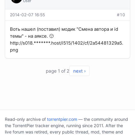
User
2014-02-07 16:55
#10
Воть нашел (поставил) модик "Смена автора и id
темы" - на аяксе. 🙂
http://s018.*******.host/i515/1402/cf/2a54481329a5.
png
page 1 of 2
next ›
Read-only archive of
torrentpier.com
— the community around
the TorrentPier tracker engine, running since 2011. After the
live forum was retired, every public thread, mod, theme and