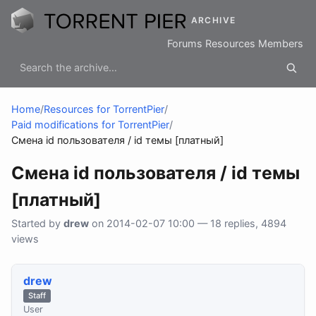
ARCHIVE
Forums
Resources
Members
Home
/
Resources for TorrentPier
/
Paid modifications for TorrentPier
/
Смена id пользователя / id темы [платный]
Смена id пользователя / id темы
[платный]
Started by
drew
on 2014-02-07 10:00 — 18 replies, 4894
views
drew
Staff
User