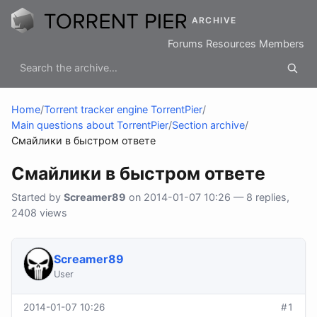
ARCHIVE
Forums
Resources
Members
Home
/
Torrent tracker engine TorrentPier
/
Main questions about TorrentPier
/
Section archive
/
Смайлики в быстром ответе
Смайлики в быстром ответе
Started by
Screamer89
on 2014-01-07 10:26 — 8 replies,
2408 views
Screamer89
User
2014-01-07 10:26
#1