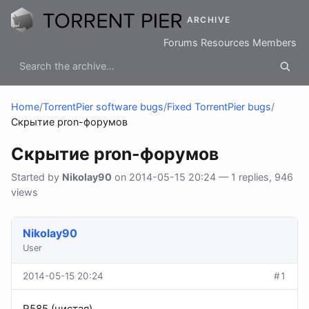
ARCHIVE
Forums
Resources
Members
Home
/
TorrentPier software bugs
/
Fixed TorrentPier bugs
/
Скрытие pron-форумов
Скрытие pron-форумов
Started by
Nikolay90
on 2014-05-15 20:24 — 1 replies, 946
views
Nikolay90
User
2014-05-15 20:24
#1
R585 (чистая).