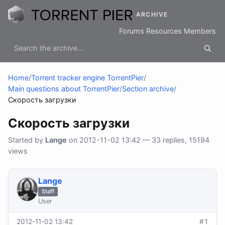
ARCHIVE
Forums
Resources
Members
Home
/
Torrent tracker engine TorrentPier
/
Main questions about TorrentPier
/
Section archive
/
Скорость загрузки
Скорость загрузки
Started by
Lange
on 2012-11-02 13:42 — 33 replies, 15194
views
Lange
Staff
User
2012-11-02 13:42
#1