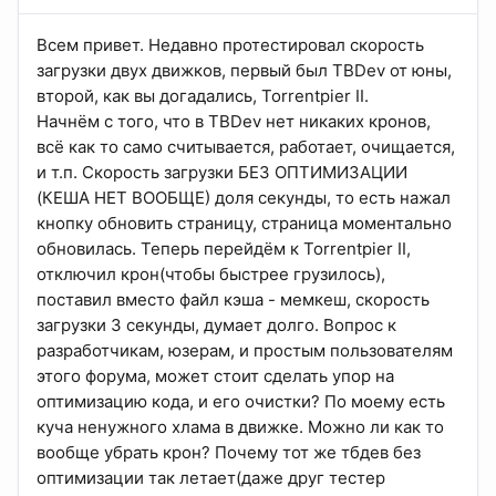
Всем привет. Недавно протестировал скорость
загрузки двух движков, первый был TBDev от юны,
второй, как вы догадались, Torrentpier II.
Начнём с того, что в TBDev нет никаких кронов,
всё как то само считывается, работает, очищается,
и т.п. Скорость загрузки БЕЗ ОПТИМИЗАЦИИ
(КЕША НЕТ ВООБЩЕ) доля секунды, то есть нажал
кнопку обновить страницу, страница моментально
обновилась. Теперь перейдём к Torrentpier II,
отключил крон(чтобы быстрее грузилось),
поставил вместо файл кэша - мемкеш, скорость
загрузки 3 секунды, думает долго. Вопрос к
разработчикам, юзерам, и простым пользователям
этого форума, может стоит сделать упор на
оптимизацию кода, и его очистки? По моему есть
куча ненужного хлама в движке. Можно ли как то
вообще убрать крон? Почему тот же тбдев без
оптимизации так летает(даже друг тестер