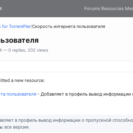
Forums
Resources
Me
E
 for TorrentPier
/
Скорость интернета пользователя
льзователя
 — 0 replies, 202 views
tted a new resource:
та пользователя
- Добавляет в профиль вывод информации 
вляет в профиль вывод информации о пропускной способнос
ь:
все версии.