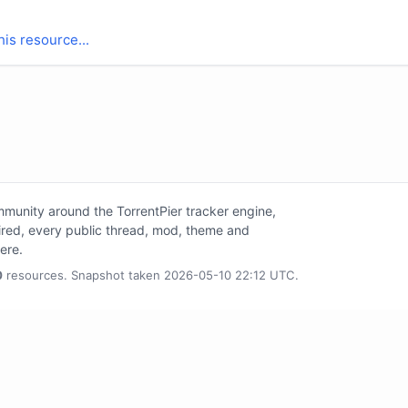
is resource...
unity around the TorrentPier tracker engine,
tired, every public thread, mod, theme and
here.
0
resources. Snapshot taken 2026-05-10 22:12 UTC.