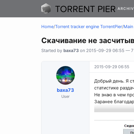
ARCHIV
Home
/
Torrent tracker engine TorrentPier
/
Main 
Скачивание не засчиты
Started by
baxa73
on 2015-09-29 06:55 — 7 r
2015-09-29 06:55
Добрый день. Я ст
статистике разда
baxa73
Не знаю в чем пр
User
Заранее благодар