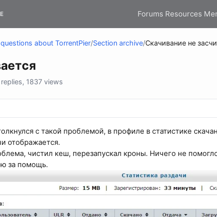
Forums
Resources
Me
E
questions about TorrentPier
/
Section archive
/
Скачивание не засч
вается
eplies, 1837 views
олкнулся с такой проблемой, в профиле в статистике скачан
чи отображается.
облема, чистил кеш, перезапускал кроны. Ничего не помогл
ю за помощь.