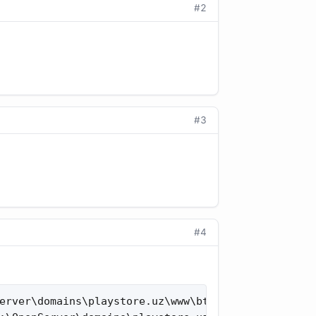
#2
#3
#4
erver\domains\playstore.uz\www\bt\announce.php:0
