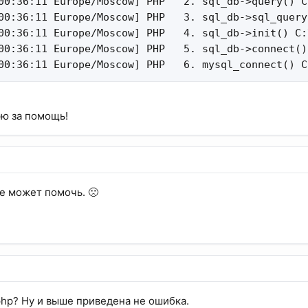
00:36:11 Europe/Moscow] PHP   2. sql_db->query() C
00:36:11 Europe/Moscow] PHP   3. sql_db->sql_query
00:36:11 Europe/Moscow] PHP   4. sql_db->init() C:
00:36:11 Europe/Moscow] PHP   5. sql_db->connect()
00:36:11 Europe/Moscow] PHP   6. mysql_connect() C
ю за помощь!
е может помочь. 🙁
hp? Ну и выше приведена не ошибка.