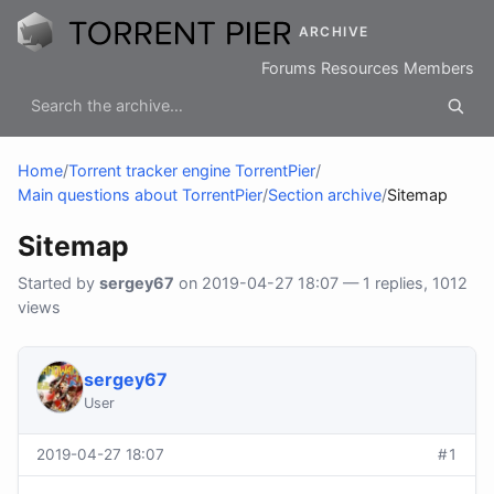
ARCHIVE
Forums
Resources
Members
Home
/
Torrent tracker engine TorrentPier
/
Main questions about TorrentPier
/
Section archive
/
Sitemap
Sitemap
Started by
sergey67
on 2019-04-27 18:07 — 1 replies, 1012
views
sergey67
User
2019-04-27 18:07
#1