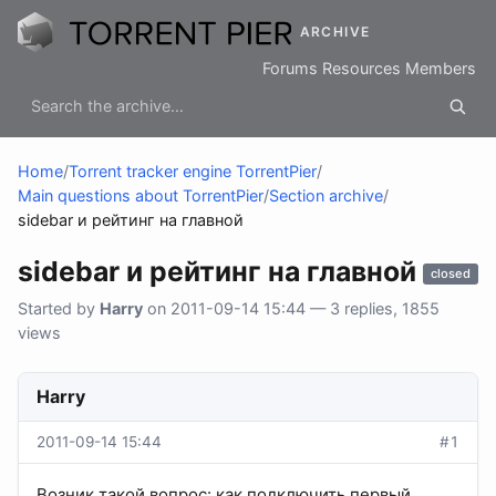
ARCHIVE
Forums
Resources
Members
Home
/
Torrent tracker engine TorrentPier
/
Main questions about TorrentPier
/
Section archive
/
sidebar и рейтинг на главной
sidebar и рейтинг на главной
closed
Started by
Harry
on 2011-09-14 15:44 — 3 replies, 1855
views
Harry
2011-09-14 15:44
#1
Возник такой вопрос: как подключить первый