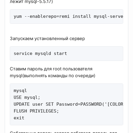
лежит mysql-5.5.17)
yum --enablerepo=remi install mysql-server
Запускаем установленный сервер
service mysqld start
Ставим пароль для root пользователя
mysql(выполнять команды по очереди)
mysql

USE mysql;

UPDATE user SET Password=PASSWORD('[COLOR=#ff
FLUSH PRIVILEGES;

exit