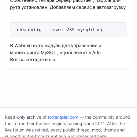
Собственно теперь сервер работает, пароль для
рута установлен. Добавляем сервис в автозагрузку
 chkconfig --level 235 mysqld on
В Webmin есть модуль для управления и
мониторинга MySQL , my.ini лежит в /etc
Вот на сегодня и все
Read-only archive of
torrentpier.com
— the community around
the TorrentPier tracker engine, running since 2011. After the
live forum was retired, every public thread, mod, theme and
supporting file from its entire run is preserved here.