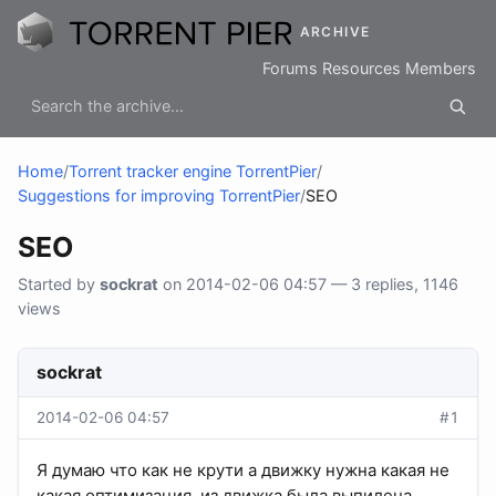
ARCHIVE
Forums
Resources
Members
Home
/
Torrent tracker engine TorrentPier
/
Suggestions for improving TorrentPier
/
SEO
SEO
Started by
sockrat
on 2014-02-06 04:57 — 3 replies, 1146
views
sockrat
2014-02-06 04:57
#1
Я думаю что как не крути а движку нужна какая не
какая оптимизация, из движка была выпилена