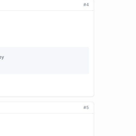
#4
ey
#5