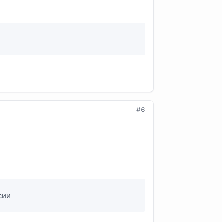
#6
рсии