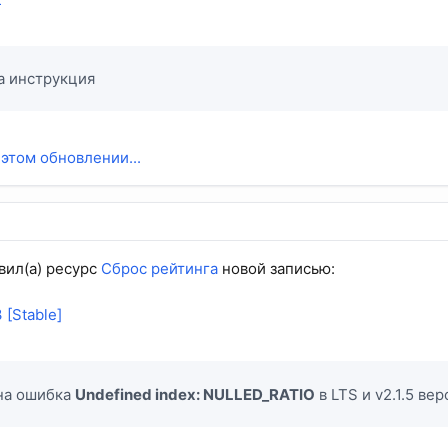
а инструкция
 этом обновлении...
вил(а) ресурс
Сброс рейтинга
новой записью:
 [Stable]
на ошибка
Undefined index: NULLED_RATIO
в LTS и v2.1.5 ве