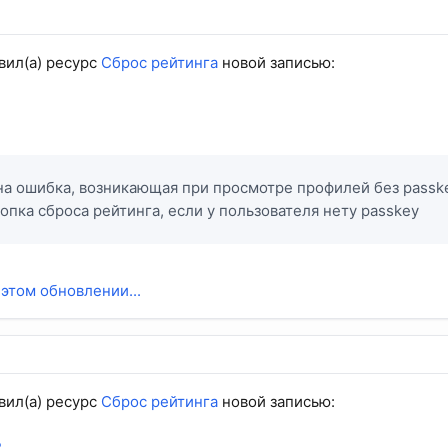
вил(а) ресурс
Сброс рейтинга
новой записью:
а ошибка, возникающая при просмотре профилей без passk
опка сброса рейтинга, если у пользователя нету passkey
 этом обновлении...
вил(а) ресурс
Сброс рейтинга
новой записью:
2