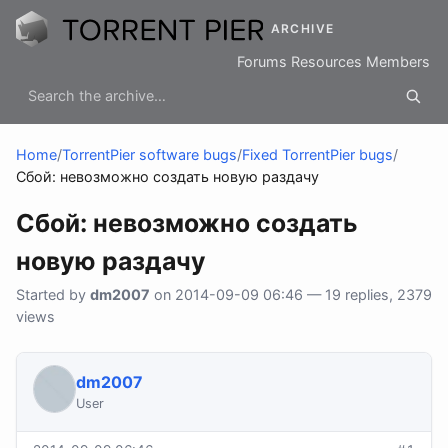
ARCHIVE
Forums
Resources
Members
Home
/
TorrentPier software bugs
/
Fixed TorrentPier bugs
/
Сбой: невозможно создать новую раздачу
Сбой: невозможно создать
новую раздачу
Started by
dm2007
on 2014-09-09 06:46 — 19 replies, 2379
views
dm2007
User