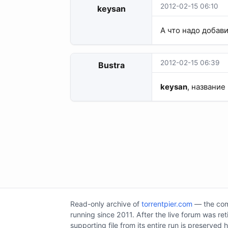
2012-02-15 06:10
keysan
А что надо добави
2012-02-15 06:39
Bustra
keysan
, название
Read-only archive of
torrentpier.com
— the comm
running since 2011. After the live forum was re
supporting file from its entire run is preserved 