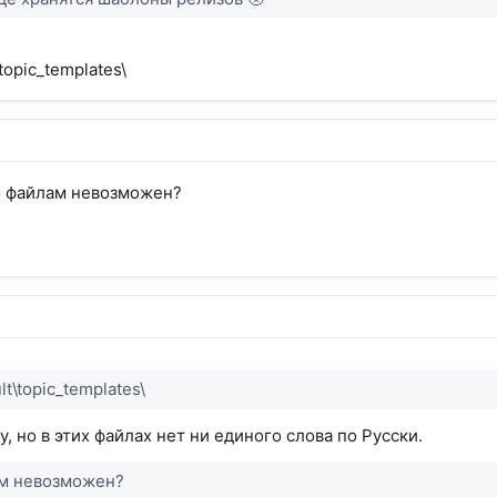
\topic_templates\
по файлам невозможен?
lt\topic_templates\
у, но в этих файлах нет ни единого слова по Русски.
ам невозможен?