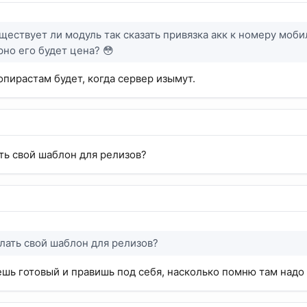
ществует ли модуль так сказать привязка акк к номеру моби
рно его будет цена? 😳
опирастам будет, когда сервер изымут.
ать свой шаблон для релизов?
елать свой шаблон для релизов?
шь готовый и правишь под себя, насколько помню там надо б