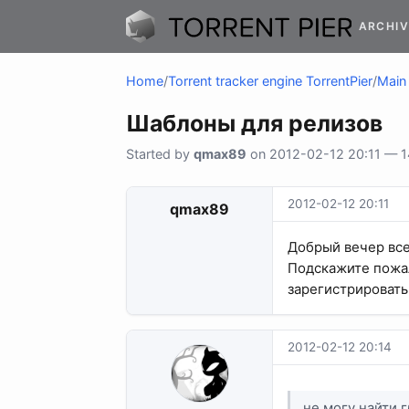
ARCHIV
Home
/
Torrent tracker engine TorrentPier
/
Main 
Шаблоны для релизов
Started by
qmax89
on 2012-02-12 20:11 — 14
2012-02-12 20:11
qmax89
Добрый вечер все
Подскажите пожалу
зарегистрировать
2012-02-12 20:14
не могу найти 