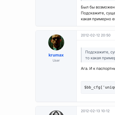
Был бы возможен 
Подскажите, суще
какая примерно е
2012-02-12 20:50
Подскажите, су
krumax
то какая приме
User
Ага. И к паспорт
$bb_cfg['uniq
2012-02-13 10:12