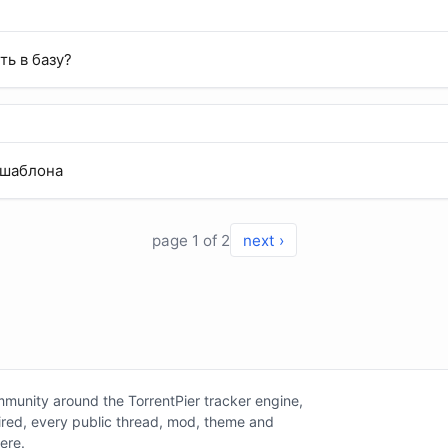
ть в базу?
 шаблона
page 1 of 2
next ›
unity around the TorrentPier tracker engine,
tired, every public thread, mod, theme and
here.