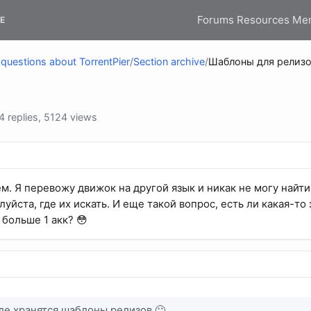
Forums
Resources
Me
E
questions about TorrentPier
/
Section archive
/
Шаблоны для релиз
 replies, 5124 views
м. Я перевожу движок на другой язык и никак не могу найти
йста, где их искать. И еще такой вопрос, есть ли какая-то
 больше 1 акк? 😳
где хранятся шаблоны релизов 🙁