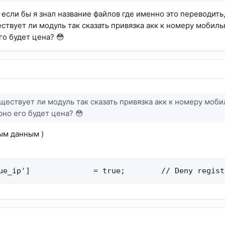
если бы я знал название файлов где именно это переводить,
ствует ли модуль так сказать привязка акк к номеру мобиль
го будет цена? 😳
ществует ли модуль так сказать привязка акк к номеру моби
рно его будет цена? 😳
ным данным )
ue_ip']              = true;        // Deny regist