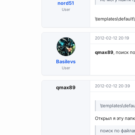
nord51
User
\templates\default
2012-02-12 20:19
qmax89
, поиск 
Basilevs
User
2012-02-12 20:39
qmax89
\templates\defau
Открыл я эту папк
поиск по файл