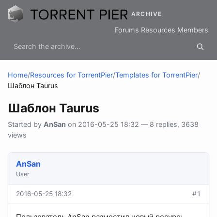
ARCHIVE
Forums
Resources
Members
Home
/
Resources for TorrentPier
/
Templates for TorrentPier
/
Шаблон Taurus
Шаблон Taurus
Started by
AnSan
on 2016-05-25 18:32 — 8 replies, 3638
views
AnSan
User
2016-05-25 18:32
#1
Пользователь AnSan разместил новый ресурс: