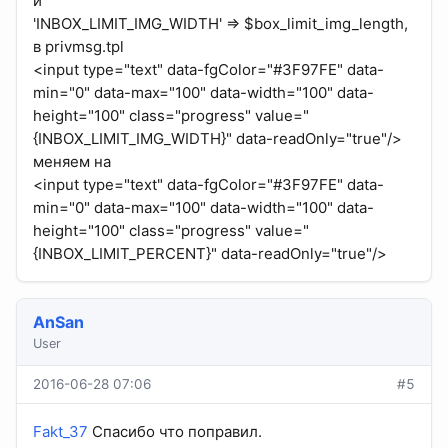
и
'INBOX_LIMIT_IMG_WIDTH' => $box_limit_img_length,
в privmsg.tpl
<input type="text" data-fgColor="#3F97FE" data-
min="0" data-max="100" data-width="100" data-
height="100" class="progress" value="
{INBOX_LIMIT_IMG_WIDTH}" data-readOnly="true"/>
меняем на
<input type="text" data-fgColor="#3F97FE" data-
min="0" data-max="100" data-width="100" data-
height="100" class="progress" value="
{INBOX_LIMIT_PERCENT}" data-readOnly="true"/>
AnSan
User
2016-06-28 07:06
#5
Fakt_37
Спасибо что поправил.