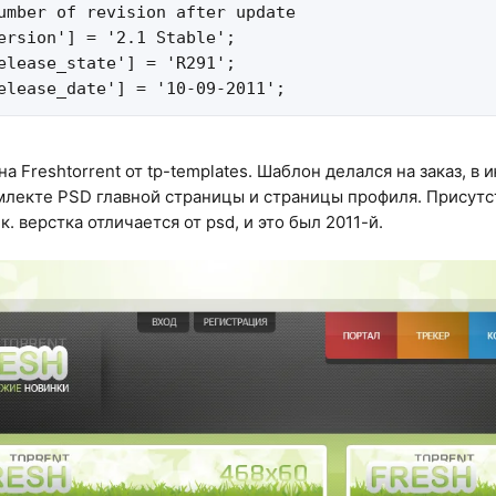
umber of revision after update

ersion'] = '2.1 Stable';

elease_state'] = 'R291';

elease_date'] = '10-09-2011';
 Freshtorrent от tp-templates. Шаблон делался на заказ, в 
омлекте PSD главной страницы и страницы профиля. Присутс
к. верстка отличается от psd, и это был 2011-й.