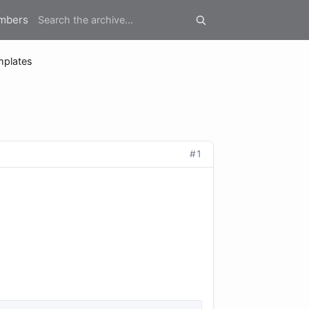
mbers
mplates
#1