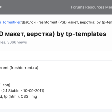
Forums
Resources
Me
E
r TorrentPier
/
Шаблон Freshtorrent (PSD макет, верстка) by tp-te
D макет, верстка) by tp-templates
ies, 3066 views
rent (freshtorrent.ru)
1 год)
 (2.1 Stable - 10-09-2011)
, tpl(html), CSS, img