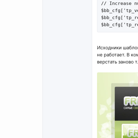
// Increase n
$bb_cfg['tp_v
$bb_cfg['tp_r
$bb_cfg['tp_r
Исходники шаблона
не работает. В к
верстать заново т.