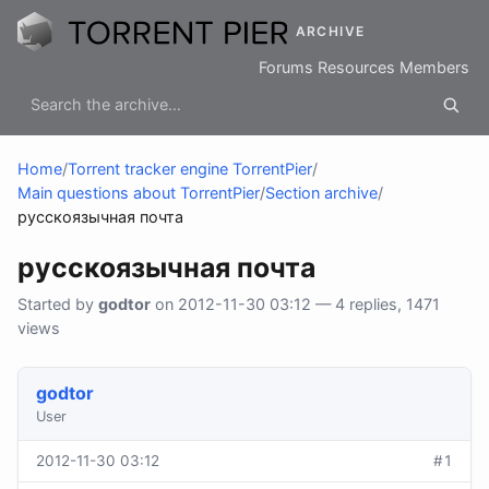
ARCHIVE
Forums
Resources
Members
Home
/
Torrent tracker engine TorrentPier
/
Main questions about TorrentPier
/
Section archive
/
русскоязычная почта
русскоязычная почта
Started by
godtor
on 2012-11-30 03:12 — 4 replies, 1471
views
godtor
User
2012-11-30 03:12
#1