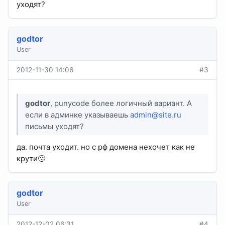
уходят?
godtor
User
2012-11-30 14:06
#3
godtor
, punycode более логичный вариант. А
если в админке указываешь
admin@site.ru
письмы уходят?
да. почта уходит. но с рф домена нехочет как не
крути🙁
godtor
User
2012-12-02 06:31
#4