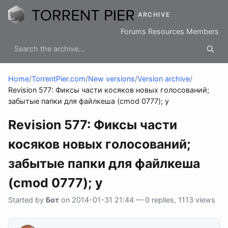
ARCHIVE
Forums
Resources
Members
Home
/
TorrentPier.com
/
New versions
/
Version archive
/
Revision 577: Фиксы части косяков новых голосований;
забытые папки для файлкеша (cmod 0777); у
Revision 577: Фиксы части
косяков новых голосований;
забытые папки для файлкеша
(cmod 0777); у
Started by
Бот
on 2014-01-31 21:44 — 0 replies, 1113 views