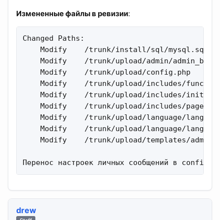
Измененные файлы в ревизии
:
Changed Paths:

    Modify    /trunk/install/sql/mysql.sql 

    Modify    /trunk/upload/admin/admin_board
    Modify    /trunk/upload/config.php 

    Modify    /trunk/upload/includes/function
    Modify    /trunk/upload/includes/init_bb.
    Modify    /trunk/upload/includes/page_foo
    Modify    /trunk/upload/language/lang_eng
    Modify    /trunk/upload/language/lang_rus
    Modify    /trunk/upload/templates/admin/a
Перенос настроек личных сообщений в config.p
drew