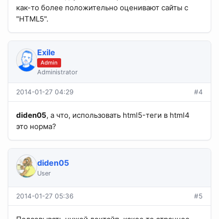
как-то более положительно оценивают сайты с
"HTML5".
Exile
Admin
Administrator
2014-01-27 04:29
#4
diden05
, а что, использовать html5-теги в html4
это норма?
diden05
User
2014-01-27 05:36
#5