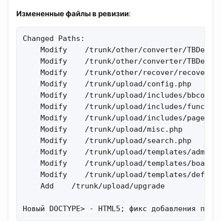
Измененные файлы в ревизии
:
Changed Paths:

    Modify    /trunk/other/converter/TBDevYSE
    Modify    /trunk/other/converter/TBDevYSE
    Modify    /trunk/other/recover/recover.ph
    Modify    /trunk/upload/config.php 

    Modify    /trunk/upload/includes/bbcode.p
    Modify    /trunk/upload/includes/function
    Modify    /trunk/upload/includes/page_hea
    Modify    /trunk/upload/misc.php 

    Modify    /trunk/upload/search.php 

    Modify    /trunk/upload/templates/admin/i
    Modify    /trunk/upload/templates/board_d
    Modify    /trunk/upload/templates/default
    Add    /trunk/upload/upgrade 

Новый DOCTYPE> - HTML5; фикс добавления поис