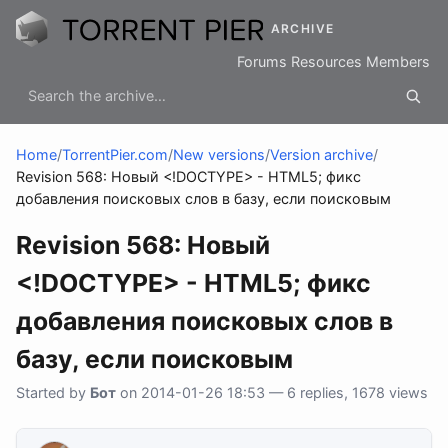
ARCHIVE
Forums
Resources
Members
Home
/
TorrentPier.com
/
New versions
/
Version archive
/
Revision 568: Новый <!DOCTYPE> - HTML5; фикс
добавления поисковых слов в базу, если поисковым
Revision 568: Новый
<!DOCTYPE> - HTML5; фикс
добавления поисковых слов в
базу, если поисковым
Started by
Бот
on 2014-01-26 18:53 — 6 replies, 1678 views