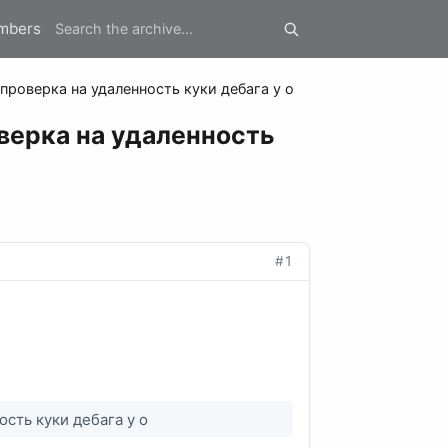
mbers
; проверка на удаленность куки дебага у о
оверка на удаленность
#1
ость куки дебага у о