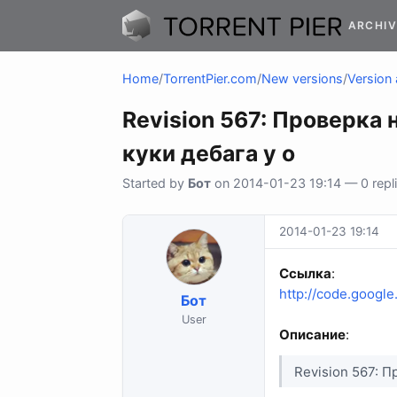
ARCHIV
Home
/
TorrentPier.com
/
New versions
/
Version 
Revision 567: Проверка 
куки дебага у о
Started by
Бот
on 2014-01-23 19:14 — 0 repli
2014-01-23 19:14
Ссылка
:
http://code.google
Бот
User
Описание
:
Revision 567: П