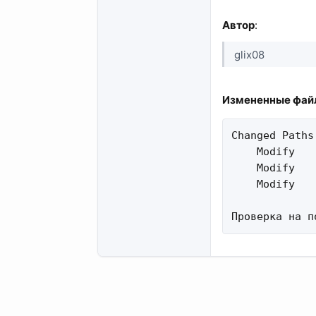
Автор
:
glix08
Измененные файл
Changed Paths:
    Modify   
    Modify   
    Modify   
Проверка на п