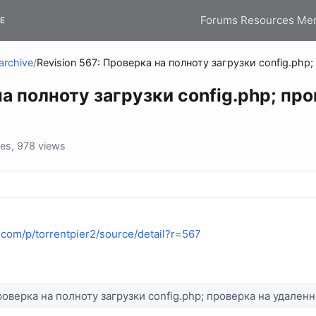
Forums
Resources
Me
E
archive
/
Revision 567: Проверка на полноту загрузки config.php
на полноту загрузки config.php; пр
es, 978 views
.com/p/torrentpier2/source/detail?r=567
роверка на полноту загрузки config.php; проверка на удаленн