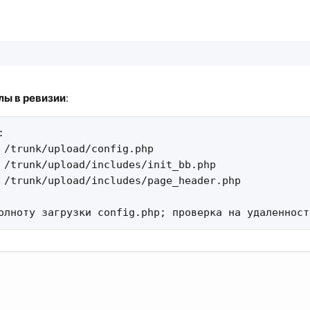
ы в ревизии
:


 /trunk/upload/config.php 

 /trunk/upload/includes/init_bb.php 

 /trunk/upload/includes/page_header.php 

олноту загрузки config.php; проверка на удаленност