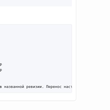
 

 

в названной ревизии. Перенос настроек email в con