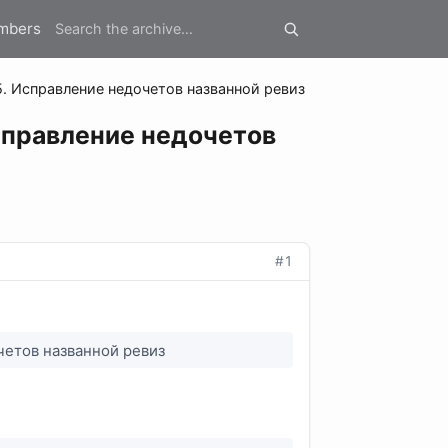
mbers
45. Исправление недочетов названной ревиз
Исправление недочетов
#1
очетов названной ревиз