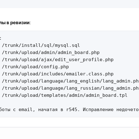
ы в ревизии
:


 /trunk/install/sql/mysql.sql 

 /trunk/upload/admin/admin_board.php 

 /trunk/upload/ajax/edit_user_profile.php 

 /trunk/upload/config.php 

 /trunk/upload/includes/emailer.class.php 

 /trunk/upload/language/lang_english/lang_admin.php
 /trunk/upload/language/lang_russian/lang_admin.php
 /trunk/upload/templates/admin/admin_board.tpl 

боты с email, начатая в r545. Исправление недочето