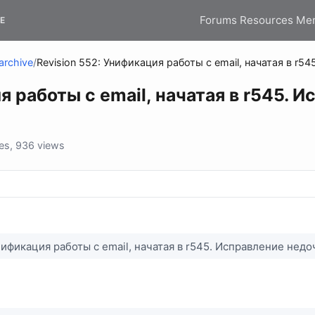
Forums
Resources
Me
E
archive
/
Revision 552: Унификация работы с email, начатая в r5
я работы с email, начатая в r545. 
es, 936 views
Унификация работы с email, начатая в r545. Исправление нед