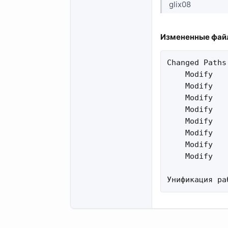
glix08
Измененные файл
Changed Paths:
    Modify   
    Modify   
    Modify   
    Modify   
    Modify   
    Modify   
    Modify   
    Modify   
Унификация ра