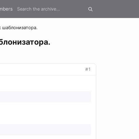
mbers
к шаблонизатора.
блонизатора.
#1