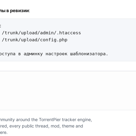
ы в ревизии
:


 /trunk/upload/admin/.htaccess 

 /trunk/upload/config.php 

оступа в админку настроек шаблонизатора.
unity around the TorrentPier tracker engine,
tired, every public thread, mod, theme and
here.