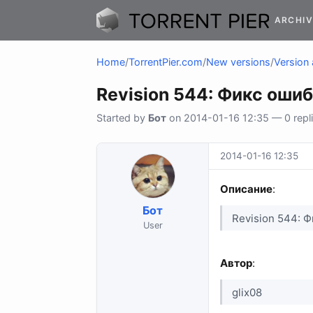
ARCHIV
Home
/
TorrentPier.com
/
New versions
/
Version 
Revision 544: Фикс оши
Started by
Бот
on 2014-01-16 12:35 — 0 repli
2014-01-16 12:35
Описание
:
Бот
Revision 544: 
User
Автор
:
glix08