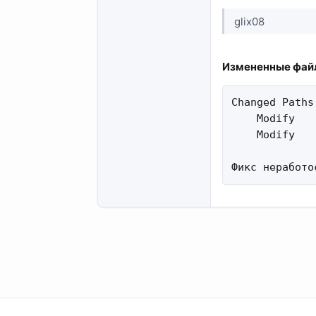
glix08
Измененные файл
Changed Paths:
    Modify   
    Modify   
Фикс неработо