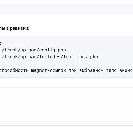
ы в ревизии
:


 /trunk/upload/config.php 

 /trunk/upload/includes/functions.php 

способности magnet-ссылок при выбранном типе анонс