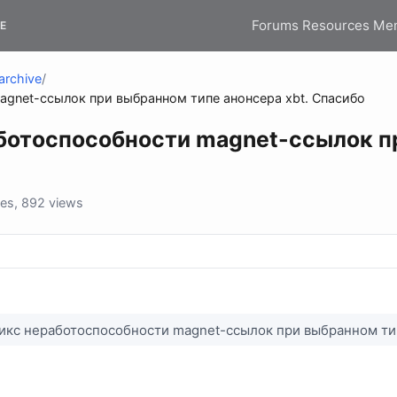
Forums
Resources
Me
E
archive
/
magnet-ссылок при выбранном типе анонсера xbt. Спасибо
аботоспособности magnet-ссылок 
es, 892 views
Фикс неработоспособности magnet-ссылок при выбранном ти