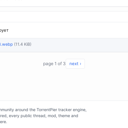
рует
8.webp
(11.4 KiB)
page 1 of 3
next ›
unity around the TorrentPier tracker engine,
tired, every public thread, mod, theme and
here.