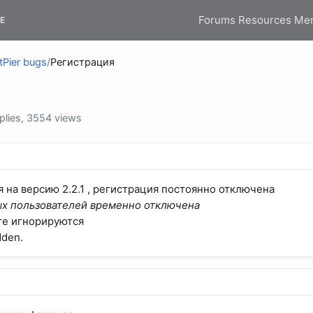
Forums
Resources
Me
E
tPier bugs
/
Регистрация
lies, 3554 views
 на версию 2.2.1 , регистрация постоянно отключена
ых пользователей временно отключена
ге игнорируются
dden.