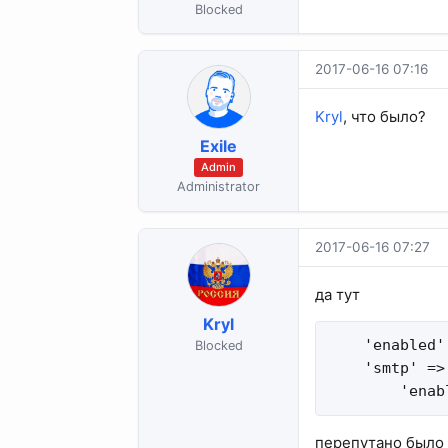
Blocked
2017-06-16 07:16
Kryl
, что было?
Exile
Admin
Administrator
2017-06-16 07:27
да тут
Kryl
    'enabled'
Blocked
    'smtp' => 
        'enab
перепутано было t