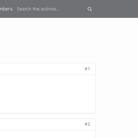
mbers
#1
#2