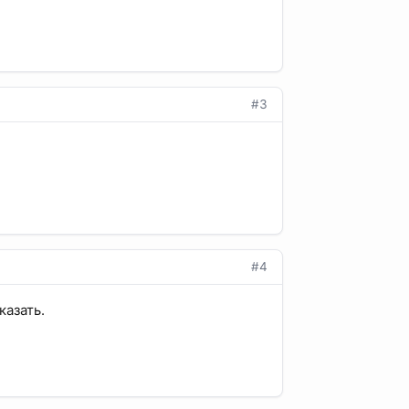
#3
#4
казать.