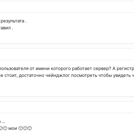
 результата .
авил .
пользователя от имени которого работает сервер? А регист
не стоит, достаточно чейнджлог посмотреть чтобы увидеть ч
...
🙂🙂 мои 🙂🙂🙂