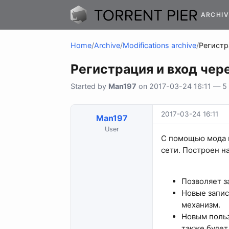
ARCHIV
Home
/
Archive
/
Modifications archive
/
Регистр
Регистрация и вход чере
Started by
Man197
on 2017-03-24 16:11 — 5 r
2017-03-24 16:11
Man197
User
С помощью мода 
сети. Построен н
Позволяет за
Новые запис
механизм.
Новым польз
также будет