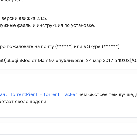
версии движка 2.1.5.
нужные файлы и инструкция по установке.
ро пожаловать на почту (******) или в Skype (******).
69]uLoginMod от Man197 опубликован 24 мар 2017 в 19:03[/
я :: TorrentPier II - Torrent Tracker
чем быстрее тем лучше, 
ботает около недели