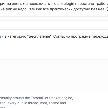
рипты опять же подключать + если ulogin перестанет работа
на фиг не надо , так как все практически доступно без нее 
ен
в категорию "Бесплатные". Согласно программе перехода
unity around the TorrentPier tracker engine,
tired, every public thread, mod, theme and
here.