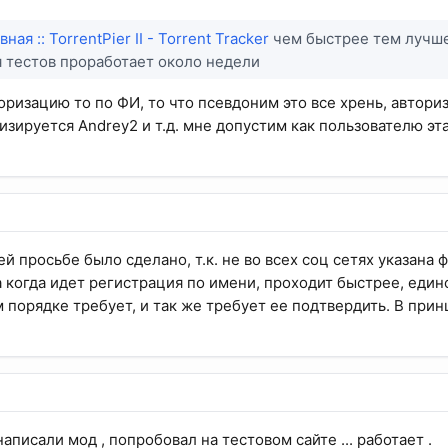
вная :: TorrentPier II - Torrent Tracker
чем быстрее тем лучше
 тестов проработает около недели
торизацию то по ФИ, то что псевдоним это все хрень, автор
зируется Andrey2 и т.д. мне допустим как пользователю эта
оей просьбе было сделано, т.к. не во всех соц сетях указана ф
 когда идет регистрация по имени, проходит быстрее, единс
м порядке требует, и так же требует ее подтвердить. В при
написали мод , попробовал на тестовом сайте ... работает .