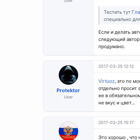
User
Тестить тут
Гла
специально для
Если и делать ав
следующий автори
продумано.
2017-03-25 12:12
Virtuoz
, это по м
отдельно просит а
Protektor
ее в обязательно
User
не вкус и цвет...
2017-03-25 15:17
Это хорошо , что 