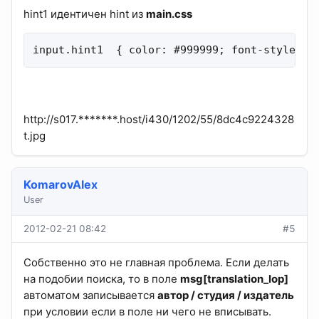
hint1 идентичен hint из
main.css
input.hint1  { color: #999999; font-style: i
http://s017.*******.host/i430/1202/55/8dc4c9224328
t.jpg
KomarovAlex
User
2012-02-21 08:42
#5
Собственно это не главная проблема. Если делать
на подобии поиска, то в поле
msg[translation_lop]
автоматом записывается
автор / студия / издатель
при условии если в поле ни чего не вписывать.