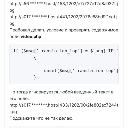
http://s56.*******.host/i153/1202/e7/727e12d8a937t.j
pg
http://s017.*******.host/i441/1202/2f/76c88bd9f1cet.j
pg
Пробовал делать условие и проверять содержимое
поля
video.php
if ($msg['translation_lop'] = $lang['TPL']['T
        {

            unset($msg['translation_lop']);

        }
Но тогда игнорируется любой введенный текст в
это поле.
http://s017.*******.host/i433/1202/00/2fe802ac7244t
.jpg
Подскажите что не так делаю.