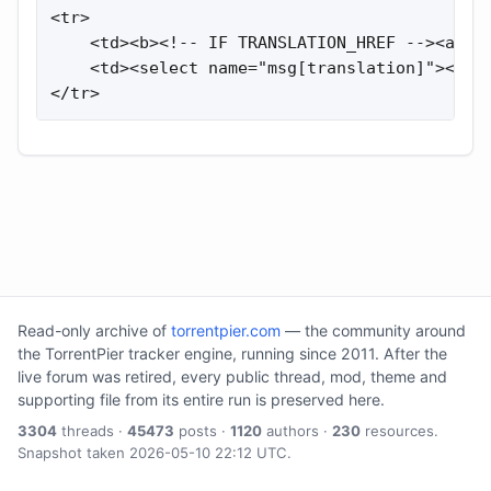
<tr>

    <td><b><!-- IF TRANSLATION_HREF --><a hr
    <td><select name="msg[translation]"><opt
</tr>
Read-only archive of
torrentpier.com
— the community around
the TorrentPier tracker engine, running since 2011. After the
live forum was retired, every public thread, mod, theme and
supporting file from its entire run is preserved here.
3304
threads ·
45473
posts ·
1120
authors ·
230
resources.
Snapshot taken 2026-05-10 22:12 UTC.