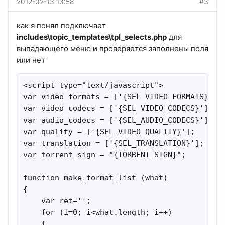
2012-02-13 13:58
#3
как я понял подключает
includes\topic_templates\tpl_selects.php
для
выпадающего меню и проверяется заполнены поля
или нет
<script type="text/javascript">

var video_formats = ['{SEL_VIDEO_FORMATS}'];

var video_codecs = ['{SEL_VIDEO_CODECS}'];

var audio_codecs = ['{SEL_AUDIO_CODECS}'];

var quality = ['{SEL_VIDEO_QUALITY}'];

var translation = ['{SEL_TRANSLATION}'];

var torrent_sign = "{TORRENT_SIGN}";

function make_format_list (what)

{

    var ret='';

    for (i=0; i<what.length; i++)

    {
