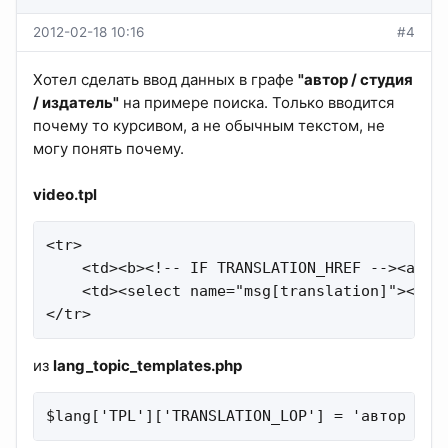
2012-02-18 10:16
#4
Хотел сделать ввод данных в графе
"автор / студия
/ издатель"
на примере поиска. Только вводится
почему то курсивом, а не обычным текстом, не
могу понять почему.
video.tpl
<tr>

    <td><b><!-- IF TRANSLATION_HREF --><a hr
    <td><select name="msg[translation]"><opt
</tr>
из
lang_topic_templates.php
$lang['TPL']['TRANSLATION_LOP'] = 'автор / с