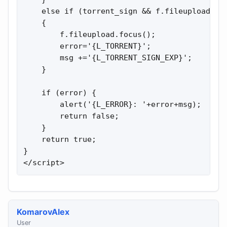
    else if (torrent_sign && f.fileupload.val
    {

        f.fileupload.focus();

        error='{L_TORRENT}';

        msg +='{L_TORRENT_SIGN_EXP}';

    }

    if (error) {

        alert('{L_ERROR}: '+error+msg);

        return false;

    }

    return true;

}

</script>
KomarovAlex
User