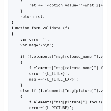
        ret += '<option value="'+what[i]+'">'
    }

    return ret;

}

function form_validate (f)

{

    var error='';

    var msg="\n\n";

    if (f.elements["msg[release_name]"].value
    {

        f.elements["msg[release_name]"].focus
        error='{L_TITLE}';

        msg +='{L_TITLE_EXP}';

    }

    else if (f.elements["msg[picture]"].valu
    {

        f.elements["msg[picture]"].focus();

        error='{L_PICTURE}';
