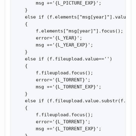
        msg +='{L_PICTURE_EXP}';

    }

    else if (f.elements["msg[year]"].value!='
    {

        f.elements["msg[year]"].focus();

        error='{L_YEAR}';

        msg +='{L_YEAR_EXP}';

    }

    else if (f.fileupload.value=='')

    {

        f.fileupload.focus();

        error='{L_TORRENT}';

        msg +='{L_TORRENT_EXP}';

    }

    else if (f.fileupload.value.substr(f.file
    {

        f.fileupload.focus();

        error='{L_TORRENT}';

        msg +='{L_TORRENT_EXP}';

    }
