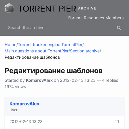
ARCHIVE
Forums
Resources
Members
Home
/
Torrent tracker engine TorrentPier
/
Main questions about TorrentPier
/
Section archive
/
Редактирование шаблонов
Редактирование шаблонов
Started by
KomarovAlex
on 2012-02-13 13:23 — 4 replies,
1974 views
KomarovAlex
User
2012-02-13 13:23
#1