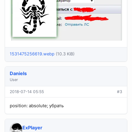
1531475256619.webp
(10.3 KiB)
Daniels
User
2018-07-14 05:55
#3
position: absolute; убрать
ExPlayer