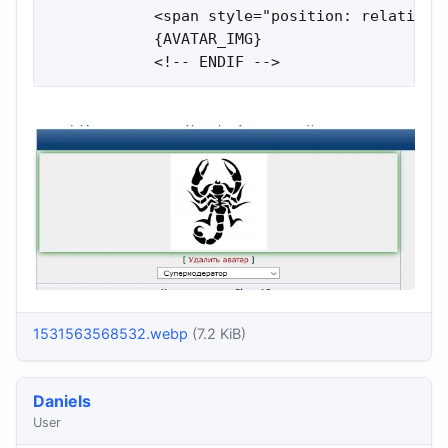
            <span style="position: relative;"
            {AVATAR_IMG}

            <!-- ENDIF -->
1531563568532.webp
(7.2 KiB)
Daniels
User