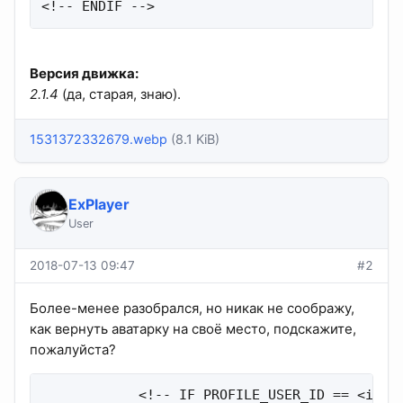
<!-- ENDIF -->
Версия движка:
2.1.4
(да, старая, знаю).
1531372332679.webp
(8.1 KiB)
ExPlayer
User
2018-07-13 09:47
#2
Более-менее разобрался, но никак не соображу,
как вернуть аватарку на своё место, подскажите,
пожалуйста?
            <!-- IF PROFILE_USER_ID == <id_по