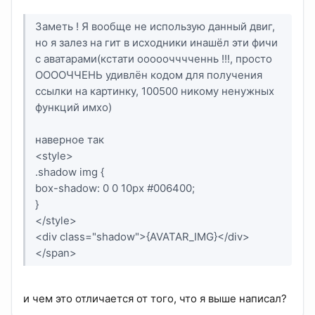
Заметь ! Я вообще не использую данный двиг,
но я залез на гит в исходники инашёл эти фичи
с аватарами(кстати ооооочччченнь !!!, просто
ООООЧЧЕНЬ удивлён кодом для получения
ссылки на картинку, 100500 никому ненужных
функций имхо)
наверное так
<style>
.shadow img {
box-shadow: 0 0 10px #006400;
}
</style>
<div class="shadow">{AVATAR_IMG}</div>
</span>
и чем это отличается от того, что я выше написал?