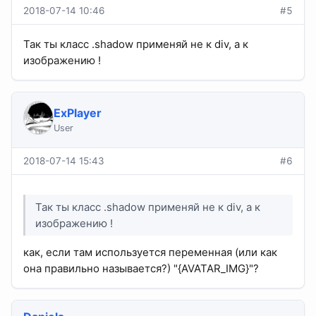
2018-07-14 10:46
#5
Так ты класс .shadow применяй не к div, а к
изображению !
ExPlayer
User
2018-07-14 15:43
#6
Так ты класс .shadow применяй не к div, а к
изображению !
как, если там используется переменная (или как
она правильно называется?) "{AVATAR_IMG}"?