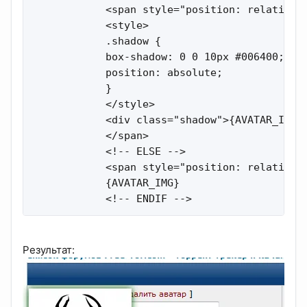
            <span style="position: relative;"
            <style>

            .shadow {

            box-shadow: 0 0 10px #006400;

            position: absolute;

            }

            </style>

            <div class="shadow">{AVATAR_IMG}<
            </span>

            <!-- ELSE -->

            <span style="position: relative;"
            {AVATAR_IMG}

            <!-- ENDIF -->
Результат: