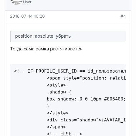
User
2018-07-14 10:20
#4
position: absolute; убрать
Тогда сама рамка растягивается
<!-- IF PROFILE_USER_ID == id_пользователя --
            <span style="position: relative;"
            <style>

            .shadow {

            box-shadow: 0 0 10px #006400;

            }

            </style>

            <div class="shadow">{AVATAR_IMG}<
            </span>

            <!-- ELSE -->
