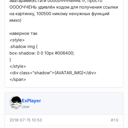
аватарами(кстати ооооочччченнь !!!, просто
ООООЧЧЕНЬ удивлён кодом для получения ссылки
на картинку, 100500 никому ненужных функций
имхо)
наверное так
<style>
.shadow img {
box-shadow: 0 0 10px #006400;
}
</style>
<div class="shadow">{AVATAR_IMG}</div>
</span>
ExPlayer
User
2018-07-15 10:53
#10