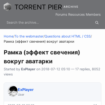
ARCHIVE
Forums
Resources
Members
Home
/
To the webmaster
/
Questions about HTML / CSS
/
Рамка (эффект свечения) вокруг аватарки
Рамка (эффект свечения)
вокруг аватарки
Started by
ExPlayer
on 2018-07-12 05:10 — 17 replies, 8052
views
ExPlayer
User